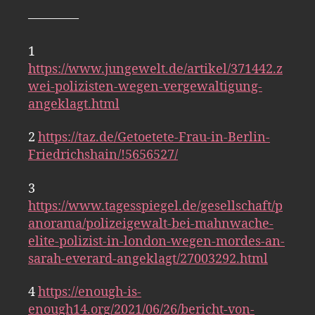
————
1
https://www.jungewelt.de/artikel/371442.z
wei-polizisten-wegen-vergewaltigung-
angeklagt.html
2
https://taz.de/Getoetete-Frau-in-Berlin-
Friedrichshain/!5656527/
3
https://www.tagesspiegel.de/gesellschaft/p
anorama/polizeigewalt-bei-mahnwache-
elite-polizist-in-london-wegen-mordes-an-
sarah-everard-angeklagt/27003292.html
4
https://enough-is-
enough14.org/2021/06/26/bericht-von-