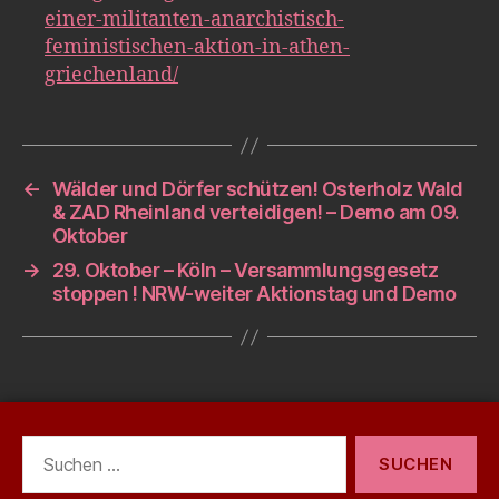
einer-militanten-anarchistisch-
feministischen-aktion-in-athen-
griechenland/
←
Wälder und Dörfer schützen! Osterholz Wald
& ZAD Rheinland verteidigen! – Demo am 09.
Oktober
→
29. Oktober – Köln – Versammlungsgesetz
stoppen ! NRW-weiter Aktionstag und Demo
Suchen
nach: