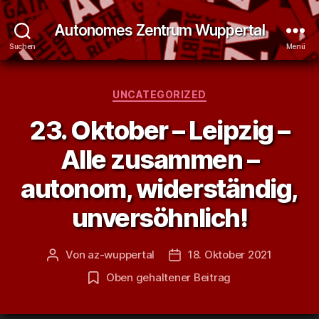
Autonomes Zentrum Wuppertal
Suchen
Menü
Kategorien
UNCATEGORIZED
23. Oktober – Leipzig –
Alle zusammen –
autonom, widerständig,
unversöhnlich!
Von
az-wuppertal
18. Oktober 2021
Beitragsautor
Veröffentlichungsdatum
Oben gehaltener Beitrag