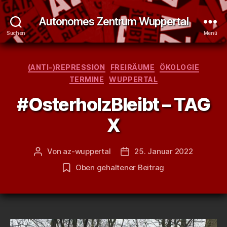
Autonomes Zentrum Wuppertal
Suchen
Menü
Kategorien
(ANTI-)REPRESSION
FREIRÄUME
ÖKOLOGIE
TERMINE
WUPPERTAL
#OsterholzBleibt – TAG
X
Von
az-wuppertal
25. Januar 2022
Beitragsautor
Veröffentlichungsdatum
Oben gehaltener Beitrag