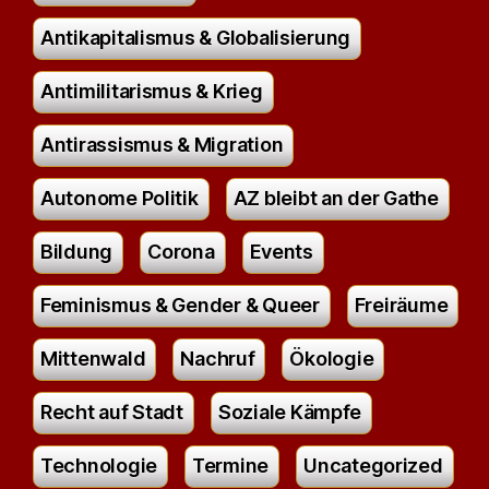
Antikapitalismus & Globalisierung
Antimilitarismus & Krieg
Antirassismus & Migration
Autonome Politik
AZ bleibt an der Gathe
Bildung
Corona
Events
Feminismus & Gender & Queer
Freiräume
Mittenwald
Nachruf
Ökologie
Recht auf Stadt
Soziale Kämpfe
Technologie
Termine
Uncategorized