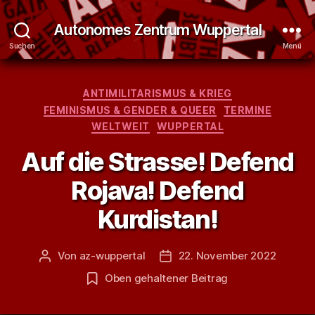
Autonomes Zentrum Wuppertal
Suchen
Menü
Kategorien
ANTIMILITARISMUS & KRIEG
FEMINISMUS & GENDER & QUEER
TERMINE
WELTWEIT
WUPPERTAL
Auf die Strasse! Defend
Rojava! Defend
Kurdistan!
Von
az-wuppertal
22. November 2022
Beitragsautor
Veröffentlichungsdatum
Oben gehaltener Beitrag