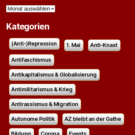
Archiv
Kategorien
(Anti-)Repression
1. Mai
Anti-Knast
Antifaschismus
Antikapitalismus & Globalisierung
Antimilitarismus & Krieg
Antirassismus & Migration
Autonome Politik
AZ bleibt an der Gathe
Bildung
Corona
Events