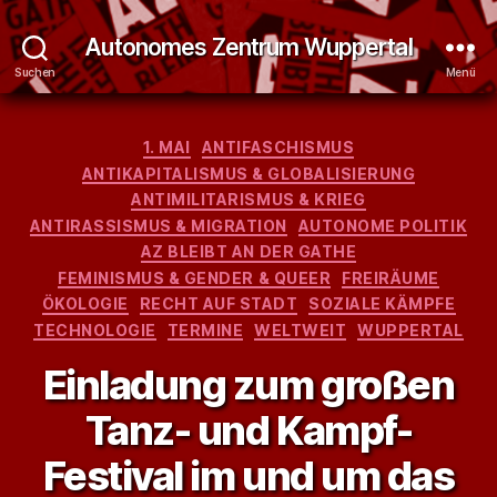
Autonomes Zentrum Wuppertal
Suchen
Menü
Kategorien
1. MAI
ANTIFASCHISMUS
ANTIKAPITALISMUS & GLOBALISIERUNG
ANTIMILITARISMUS & KRIEG
ANTIRASSISMUS & MIGRATION
AUTONOME POLITIK
AZ BLEIBT AN DER GATHE
FEMINISMUS & GENDER & QUEER
FREIRÄUME
ÖKOLOGIE
RECHT AUF STADT
SOZIALE KÄMPFE
TECHNOLOGIE
TERMINE
WELTWEIT
WUPPERTAL
Einladung zum großen
Tanz- und Kampf-
Festival im und um das