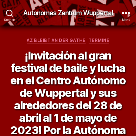
Autonomes Zentrum Wuppertal
Suchen
Menü
Kategorien
AZ BLEIBT AN DER GATHE
TERMINE
¡Invitación al gran
festival de baile y lucha
en el Centro Autónomo
de Wuppertal y sus
alrededores del 28 de
abril al 1 de mayo de
2023! Por la Autónoma