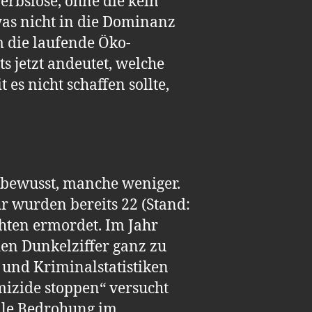
rbslose, ohne die kein
 was nicht in die Dominanz
m die laufende Öko-
s jetzt andeutet, welche
es nicht schaffen sollte,
 bewusst, manche weniger.
hr wurden bereits 22 (Stand:
hten ermordet. Im Jahr
en Dunkelziffer ganz zu
t und Kriminalstatistiken
emizide stoppen“ versucht
elle Bedrohung im