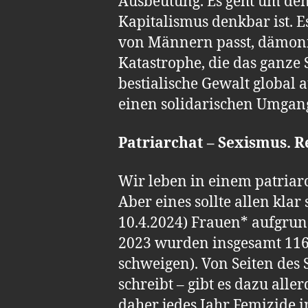
Ausbeutung. Es geht um den
Kapitalismus denkbar ist. E
von Männern passt, dämonisi
Katastrophe, die das ganze 
bestialische Gewalt global 
einen solidarischen Umgang
Patriarchat – Sexismus. R
Wir leben in einem patriar
Aber eines sollte allen kla
10.4.2024) Frauen* aufgrun
2023 wurden insgesamt 116 
schweigen). Von Seiten des S
schreibt – gibt es dazu alle
daher jedes Jahr Femizide 