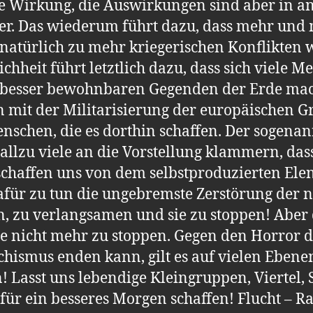
e Wirkung, die Auswirkungen sind aber in an
nder. Das wiederum führt dazu, dass mehr un
ürlich zu mehr kriegerischen Konflikten wel
hheit führt letztlich dazu, dass sich viele 
h besser bewohnbaren Gegenden der Erde ma
 mit der Militarisierung der europäischen 
schen, die es dorthin schaffen. Der sogenan
llzu viele an die Vorstellung klammern, dass
 schaffen uns von dem selbstproduzierten Ele
 dafür zu tun die ungebremste Zerstörung der 
, zu verlangsamen und sie zu stoppen! Aber 
 nicht mehr zu stoppen. Gegen den Horror des
chismus enden kann, gilt es auf vielen Ebene
 Lasst uns lebendige Kleingruppen, Viertel, 
r ein besseres Morgen schaffen! Flucht – R