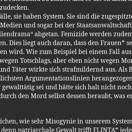
fzudecken.
älle, sie haben System. Sie sind die zugespitz
 Medien und sogar bei der Staatsanwaltschaft 
liendrama“ abgetan. Femizide werden zudem h
n. Dies liegt auch daran, dass den Frauen* se
ben wird. Wie zum Beispiel bei einem Fall au
wegen Totschlags, aber eben nicht wegen Mord
nd Täter wirkte sich strafmildernd aus. Al
lichsten Argumentationslinien herangezogen: 
 gewalttätig sei und hätte sich halt nicht noc
 durch den Mord selbst dessen beraubt, was er
ichen, wie sehr Misogynie in unserem System v
, denn patriarchale Gewalt trifft FLINTA* jede