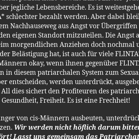
ber jegliche Lebensbereiche. Es ist weitestge
schlechter bezahlt werden. Aber dabei bleibt
dem Nachhauseweg aus Angst vor Übergriffen
den eigenen Standort mitzuteilen. Die Angs
beim morgendlichen Anziehen doch nochmal 
er Belästigung hat, ist auch für viele FLINTA*
is-Männern okay, wenn ihnen gegenüber FLIN
n in diesem patriarchalen System zum Sexua
per entscheiden, werden unterdrückt, ausgebe
All dies sichert den Profiteuren des patriarc
Gesundheit, Freiheit. Es ist eine Frechheit!
länger von cis-Männern ausbeuten, unterdrü
tzen.
Wir werden nicht höflich darum bitten
ört! Lasst uns gemeinsam das Patriarchat