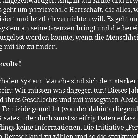
 allgegenwärtigen Angriff auf Arme und Erwe
s geht um patriarchale Herrschaft, die alles,
ert und letztlich vernichten will. Es geht u
System an seine Grenzen bringt und die bereit
ausgelöst werden könnte, wenn die Menschheit 
 mit ihr zu finden.
evolte!
chalen System. Manche sind sich dem stärker
r sein: Wir müssen was dagegen tun! Dieses Ja
d ihres Geschlechts und mit misogynen Absic
Femizide gemeldet (von der dahinterliegend
taates – der doch sonst so eifrig Daten erfass
rdings keine Informationen. Die Initiative „F
in Deutschland zu zählen und so die struktur