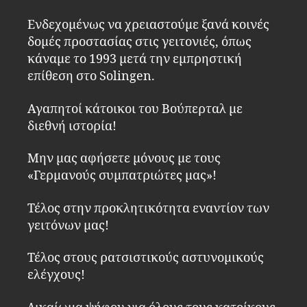
Ενδεχομένως να χρειαστούμε ξανά κοινές
δομές προστασίας στις γειτονιές, όπως
κάναμε το 1993 μετά την εμπρηστική
επίθεση στο Solingen.
Αγαπητοί κάτοικοι του Βούπερταλ με
διεθνή ιστορία!
Μην μας αφήσετε μόνους με τους
«Γερμανούς συμπατριώτες μας»!
Τέλος στην προκλητικότητα εναντίον των
γειτόνων μας!
Τέλος στους ρατσιστικούς αστυνομικούς
ελέγχους!