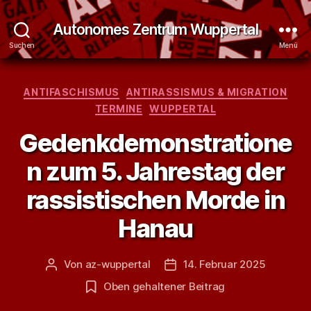
Autonomes Zentrum Wuppertal
Suchen
Menü
Kategorien
ANTIFASCHISMUS
ANTIRASSISMUS & MIGRATION
TERMINE
WUPPERTAL
Gedenkdemonstratione
n zum 5. Jahrestag der
rassistischen Morde in
Hanau
Von
az-wuppertal
14. Februar 2025
Beitragsautor
Veröffentlichungsdatum
Oben gehaltener Beitrag