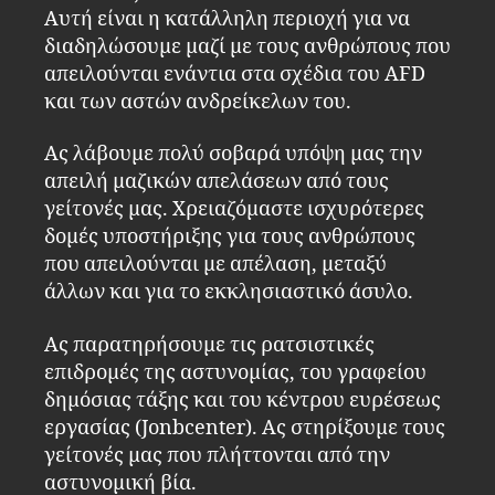
Αυτή είναι η κατάλληλη περιοχή για να
διαδηλώσουμε μαζί με τους ανθρώπους που
απειλούνται ενάντια στα σχέδια του AFD
και των αστών ανδρείκελων του.
Ας λάβουμε πολύ σοβαρά υπόψη μας την
απειλή μαζικών απελάσεων από τους
γείτονές μας. Χρειαζόμαστε ισχυρότερες
δομές υποστήριξης για τους ανθρώπους
που απειλούνται με απέλαση, μεταξύ
άλλων και για το εκκλησιαστικό άσυλο.
Ας παρατηρήσουμε τις ρατσιστικές
επιδρομές της αστυνομίας, του γραφείου
δημόσιας τάξης και του κέντρου ευρέσεως
εργασίας (Jonbcenter). Ας στηρίξουμε τους
γείτονές μας που πλήττονται από την
αστυνομική βία.