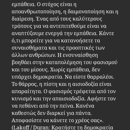
εμπάθεια. Ο στόχος είναι η
αποανθρωποποίηση, η δαιμονοποίηση και η
διαίρεση. Ένας από τους καλύτερους
τρόπους για να αντεπιτεθούμε είναι να
αναπτύξουμε ενεργά την εμπάθεια. Κάντε
ό,τι μπορείτε για να κατανοήσετε τα
συναισθήματα και τις προοπτικές των
άλλων ανθρώπων. Η ενσυναίσθηση
βοηθάει στην καταπολέμηση του φασισμού
και του μίσους. Χωρίς εμπάθεια, δεν
υπάρχει δημοκρατία. Να είστε θαρραλέοι.
Το θάρρος, η πίστη και η αισιοδοξία είναι
απαραίτητα. Ο φασισμός τρέφεται από τον
κυνισμό και την απαισιοδοξία. Αφήστε τον
να πεθάνει από την πείνα. Κανένα
καθεστώς δεν διαρκεί για πάντα.
Αποφασίστε να κάνετε το χρέος σας».
(Lakoff / Duran: Κρατήστε τη δημοκρατία