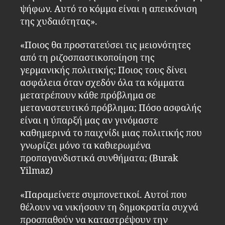
ψήφων. Αυτό το κόμμα είναι η απεικόνιση
της χυδαιότητας».
«Ποιος θα προστατεύσει τις μειονότητες
από τη ριζοσπαστικοποίηση της
γερμανικής πολιτικής; Ποιος τους δίνει
ασφάλεια όταν σχεδόν όλα τα κόμματα
μετατρέπουν κάθε πρόβλημα σε
μεταναστευτικό πρόβλημα; Πόσο ασφαλής
είναι η ύπαρξή μας αν γινόμαστε
καθημερινά το παιχνίδι μιας πολιτικής που
γνωρίζει μόνο τα καθιερωμένα
προπαγανδιστικά συνθήματα; (Burak
Yilmaz)
«Παραμείνετε συμπονετικοί. Αυτοί που
θέλουν να νικήσουν τη δημοκρατία συχνά
προσπαθούν να καταστρέψουν την