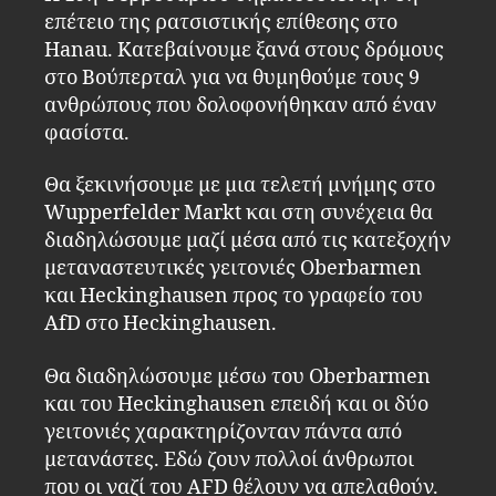
επέτειο της ρατσιστικής επίθεσης στο
Hanau. Κατεβαίνουμε ξανά στους δρόμους
στο Βούπερταλ για να θυμηθούμε τους 9
ανθρώπους που δολοφονήθηκαν από έναν
φασίστα.
Θα ξεκινήσουμε με μια τελετή μνήμης στο
Wupperfelder Markt και στη συνέχεια θα
διαδηλώσουμε μαζί μέσα από τις κατεξοχήν
μεταναστευτικές γειτονιές Oberbarmen
και Heckinghausen προς το γραφείο του
AfD στο Heckinghausen.
Θα διαδηλώσουμε μέσω του Oberbarmen
και του Heckinghausen επειδή και οι δύο
γειτονιές χαρακτηρίζονταν πάντα από
μετανάστες. Εδώ ζουν πολλοί άνθρωποι
που οι ναζί του AFD θέλουν να απελαθούν.