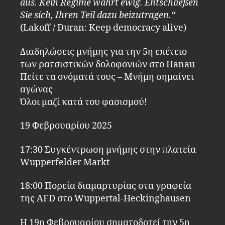
aus. Kein Regime währt ewig. Entschließen
Sie sich, Ihren Teil dazu beizutragen.“
(Lakoff / Duran: Keep democracy alive)
Διαδηλώσεις μνήμης για την 5η επέτειο
των ρατσιστικών δολοφονιών στο Hanau
Πείτε τα ονόματά τους – Μνήμη σημαίνει
αγώνας
Όλοι μαζί κατά του φασισμού!
19 Φεβρουαρίου 2025
17:30 Συγκέντρωση μνήμης στην πλατεία
Wupperfelder Markt
18:00 Πορεία διαμαρτυρίας στα γραφεία
της AFD στο Wuppertal-Heckinghausen
Η 19η Φεβρουαρίου σηματοδοτεί την 5η