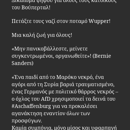
Δικαίωμα ψήφου για όλους τους κατοίκους
του Βούπερταλ!
Πετάξτε τους ναζί στον ποταμό Wupper!
Μια καλή ζωή για όλους!
«Μην πανικοβάλλεστε, μείνετε
συγκεντρωμένοι, οργανωθείτε»! (Bernie
Sanders)
«Ένα παιδί από το Μαρόκο νεκρό, ένα
αγόρι από τη Συρία βαριά τραυματισμένο,
ένας Γερμανός με πολιτικό θάρρος νεκρός –
ο όχλος του AfD χρησιμοποιεί τα δεινά του
#Aschaffenburg για να προκαλέσει
αγανάκτηση εναντίον όλων των
προσφύγων.
Καμία συμπόνια, μόνο μίσος και υφαρπαγή