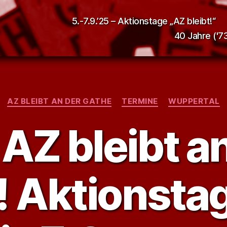
5.-7.9.’25 – Aktionstage „AZ bleibt!“
40 Jahre ('73
Kategorien
AZ BLEIBT AN DER GATHE
TERMINE
WUPPERTAL
AZ bleibt a
! Aktionsta