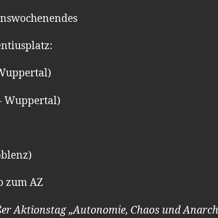
ionswochenendes
ntiusplatz:
 Wuppertal)
– Wuppertal)
blenz)
o zum AZ
ßer Aktionstag „Autonomie, Chaos und Anarch