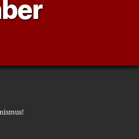
mber
amismus!