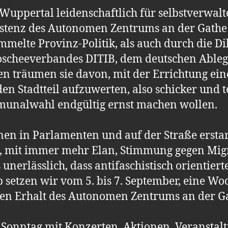
Wuppertal leidenschaftlich für selbstverwaltet
istenz des Autonomen Zentrums an der Gathe
mmelte Provinz-Politik, als auch durch die D
Moscheeverbandes DITIB, dem deutschen Ableg
 träumen sie davon, mit der Errichtung ein
den Stadtteil aufzuwerten, also schicker und
mmunalwahl endgültig ernst machen wollen.
nnen in Parlamenten und auf der Straße ersta
“, mit immer mehr Elan, Stimmung gegen Mi
 unerlässlich, dass antifaschistisch orientier
b setzen wir vom 5. bis 7. September, eine
 den Erhalt des Autonomen Zentrums an der G
 Sonntag mit Konzerten, Aktionen, Veransta