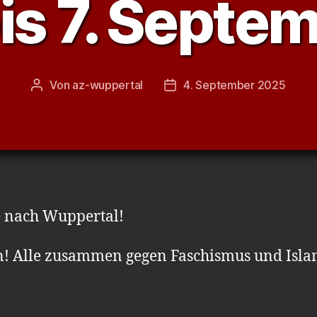
bis 7. Septe
Von
az-wuppertal
4. September 2025
Beitragsautor
Veröffentlichungsdatum
le nach Wuppertal!
! Alle zusammen gegen Faschismus und Isl