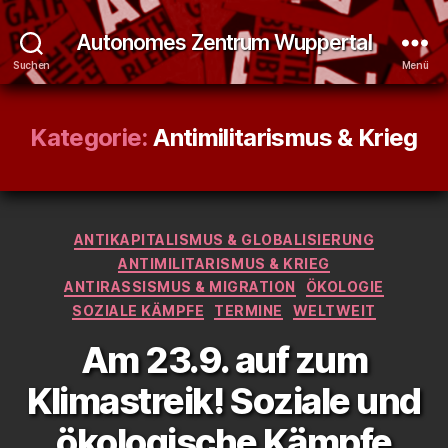
Autonomes Zentrum Wuppertal
Suchen
Menü
Kategorie:
Antimilitarismus & Krieg
Kategorien
ANTIKAPITALISMUS & GLOBALISIERUNG
ANTIMILITARISMUS & KRIEG
ANTIRASSISMUS & MIGRATION
ÖKOLOGIE
SOZIALE KÄMPFE
TERMINE
WELTWEIT
Am 23.9. auf zum
Klimastreik! Soziale und
ökologische Kämpfe