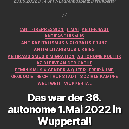
23.09.2022 // 14 Uhr // Laurentiusplatz // Wuppertal
Kategorien
(ANTI-)REPRESSION
1. MAI
ANTI-KNAST
ANTIFASCHISMUS
ANTIKAPITALISMUS & GLOBALISIERUNG
ANTIMILITARISMUS & KRIEG
ANTIRASSISMUS & MIGRATION
AUTONOME POLITIK
AZ BLEIBT AN DER GATHE
FEMINISMUS & GENDER & QUEER
FREIRÄUME
ÖKOLOGIE
RECHT AUF STADT
SOZIALE KÄMPFE
WELTWEIT
WUPPERTAL
Das war der 36.
autonome 1.Mai 2022 in
Wuppertal!