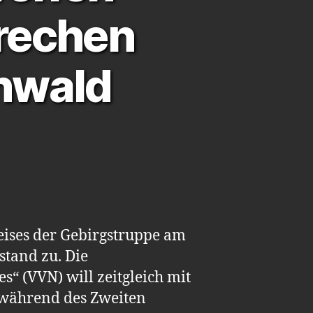
rechen
nwald
reises der Gebirgstruppe am
tand zu. Die
s“ (VVN) will zeitgleich mit
n während des Zweiten