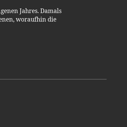
ngenen Jahres. Damals
enen, woraufhin die
chen