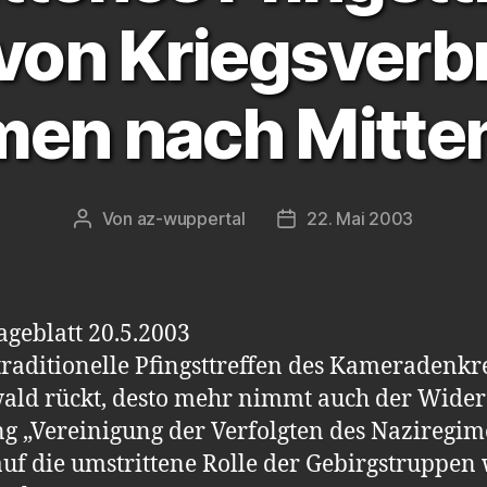
 von Kriegsverb
en nach Mitte
Von
az-wuppertal
22. Mai 2003
Beitragsautor
Veröffentlichungsdatum
geblatt 20.5.2003
traditionelle Pfingsttreffen des Kameradenk
ald rückt, desto mehr nimmt auch der Widers
ng „Vereinigung der Verfolgten des Naziregime
auf die umstrittene Rolle der Gebirgstruppe