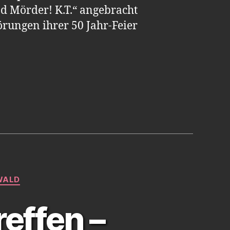
nd Mörder! K.T.“ angebracht
rungen ihrer 50 Jahr-Feier
Innen“
WALD
effen –