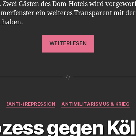
n. Zwei Gästen des Dom-Hotels wird vorgewor
merfenster ein weiteres Transparent mit der 
u haben.
„Prozess
WEITERLESEN
gegen
Kriegsgegner
in
Köln“
Kategorien
(ANTI-)REPRESSION
ANTIMILITARISMUS & KRIEG
ozess gegen Köl