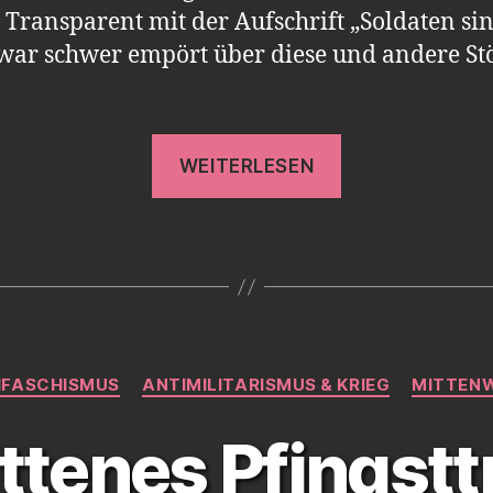
 Transparent mit der Aufschrift „Soldaten si
ar schwer empört über diese und andere Stö
„Prozess
WEITERLESEN
gegen
Kölner
Kriegsgegner
Kategorien
IFASCHISMUS
ANTIMILITARISMUS & KRIEG
MITTEN
ttenes Pfingsttr