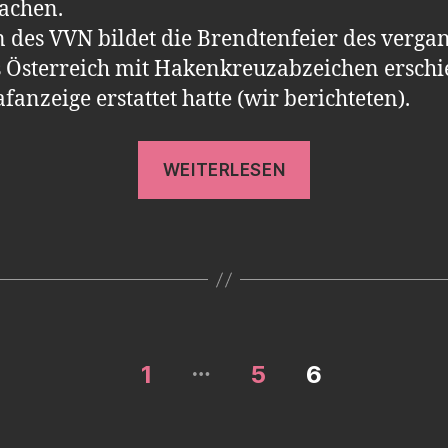
achen.
n des VVN bildet die Brendtenfeier des verga
 Österreich mit Hakenkreuzabzeichen erschi
afanzeige erstattet hatte (wir berichteten).
„Umstrittenes
WEITERLESEN
Pfingsttreffen
–
Opfer
von
Kriegsverbre
kommen
…
nach
rung
1
5
6
Mittenwald“