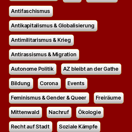
Antifaschismus
Antikapitalismus & Globalisierung
Antimilitarismus & Krieg
Antirassismus & Migration
Autonome Politik
AZ bleibt an der Gathe
Bildung
Corona
Events
Feminismus & Gender & Queer
Freiräume
Mittenwald
Nachruf
Ökologie
Recht auf Stadt
Soziale Kämpfe