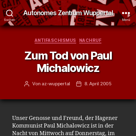
Autonomes Zentrum Wuppertal
Suchen
Menü
Kategorien
ANTIFASCHISMUS
NACHRUF
Zum Tod von Paul
Michalowicz
Von
az-wuppertal
8. April 2005
Beitragsautor
Veröffentlichungsdatum
Unser Genosse und Freund, der Hagener
Kommunist Paul Michalowicz ist in der
Nacht von Mittwoch auf Donnerstag, im