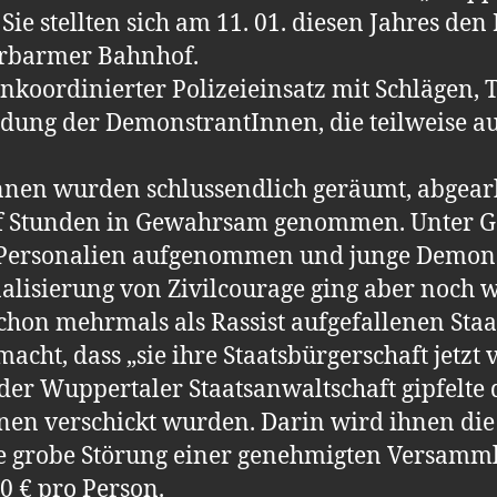
e stellten sich am 11. 01. diesen Jahres den
erbarmer Bahnhof.
 unkoordinierter Polizeieinsatz mit Schlägen, 
ung der DemonstrantInnen, die teilweise auf
Innen wurden schlussendlich geräumt, abgearb
 elf Stunden in Gewahrsam genommen. Unte
d Personalien aufgenommen und junge Demon
alisierung von Zivilcourage ging aber noch w
chon mehrmals als Rassist aufgefallenen Sta
acht, dass „sie ihre Staatsbürgerschaft jetzt 
der Wuppertaler Staatsanwaltschaft gipfelte 
Innen verschickt wurden. Darin wird ihnen di
ie grobe Störung einer genehmigten Versamm
 € pro Person.