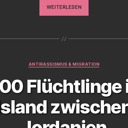
„Möllemann
WEITERLESEN
in
Münster
gestört“
Kategorien
ANTIRASSISMUS & MIGRATION
00 Flüchtlinge
land zwischen
Jordanien