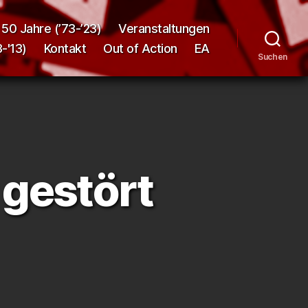
50 Jahre (’73-’23)
Veranstaltungen
-'13)
Kontakt
Out of Action
EA
Suchen
gestört