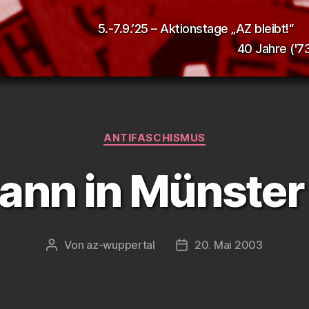
5.-7.9.’25 – Aktionstage „AZ bleibt!“
40 Jahre ('73
Kategorien
ANTIFASCHISMUS
ann in Münster 
Von
az-wuppertal
20. Mai 2003
Beitragsautor
Veröffentlichungsdatum