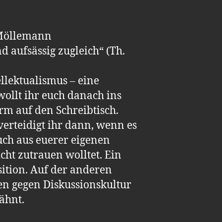
 Möllemann
d aufsässig zugleich“ (Th.
llektualismus – eine
wollt ihr euch danach ins
rm auf den Schreibtisch.
erteidigt ihr dann, wenn es
uch aus euerer eigenen
icht zutrauen wolltet. Ein
ition. Auf der anderen
en gegen Diskussionskultur
wähnt.