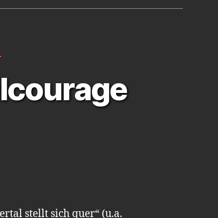
L
ilcourage
al stellt sich quer“ (u.a.