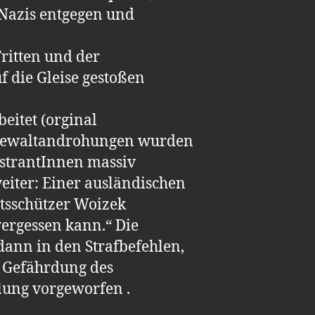
 Nazis entgegen und
Tritten und der
 die Gleise gestoßen
eitet (orginal
r Gewaltandrohungen wurden
strantInnen massiv
eiter: Einer ausländischen
atsschützer Woizek
vergessen kann.“ Die
dann in den Strafbefehlen,
e Gefährdung des
lung vorgeworfen .