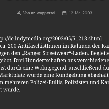
Von
az-wuppertal
12. Mai 2003
Beitragsautor
Veröffentlichungsdatum
ttp://de.indymedia.org/2003/05/51213.shtml
 ca. 200 AntifaschistInnen im Rahmen der K
egen den „Ranger Streetwear“-Laden. Beglei
gebot. Drei Hundertschaften aus verschiede
chst durch eine Wohngegend, anschließend du
 Marktplatz wurde eine Kundgebung abgehalte
 mehreren Polizei-Bullis, Polizisten und K
t wurde.