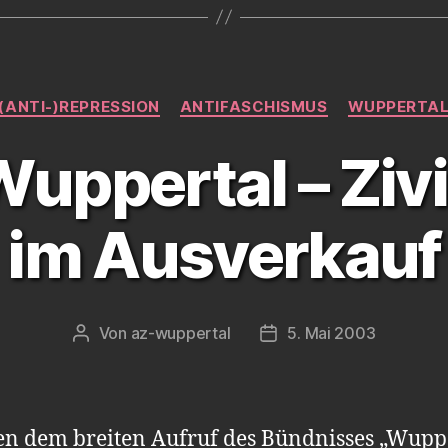
Kategorien
(ANTI-)REPRESSION
ANTIFASCHISMUS
WUPPERTA
uppertal – Ziv
im Ausverkauf
Von
az-wuppertal
5. Mai 2003
Beitragsautor
Veröffentlichungsdatum
en dem breiten Aufruf des Bündnisses „Wuppert