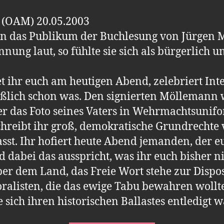
 (OAM) 20.05.2003
 An das Publikum der Buchlesung von Jürgen
ung laut, so fühlte sie sich als bürgerlich un
 ihr euch am heutigen Abend, zelebriert Inte
ießlich schon was. Den signierten Möllemann 
er das Foto seines Vaters in Wehrmachtsunifo
reibt ihr groß, demokratische Grundrechte v
sst. Ihr hofiert heute Abend jemanden, der e
d dabei das ausspricht, was ihr euch bisher n
r dem Land, das Freie Wort stehe zur Dispos
ralisten, die das ewige Tabu bewahren wollt
e sich ihren historischen Ballastes entledigt 