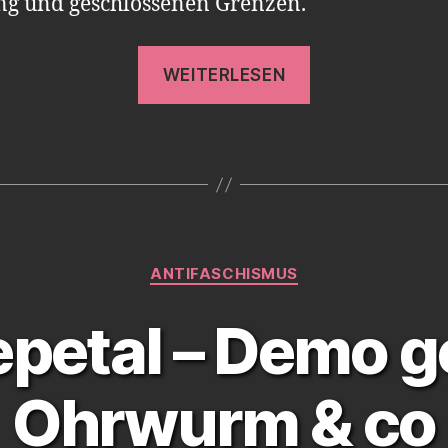
ung und geschlossenen Grenzen.
„1100
WEITERLESEN
Flüchtlinge
im
Niemandslan
zwischen
Irak
und
Kategorien
Jordanien“
ANTIFASCHISMUS
petal – Demo 
Ohrwurm & co