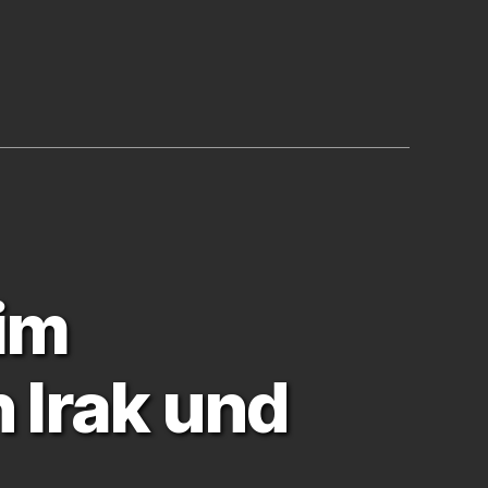
 im
 Irak und