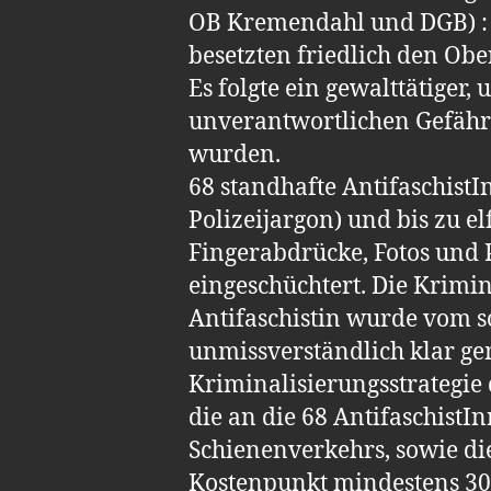
OB Kremendahl und DGB) : Si
besetzten friedlich den Ob
Es folgte ein gewalttätiger,
unverantwortlichen Gefährd
wurden.
68 standhafte Antifaschist
Polizeijargon) und bis zu
Fingerabdrücke, Fotos un
eingeschüchtert. Die Krimin
Antifaschistin wurde vom s
unmissverständlich klar gem
Kriminalisierungsstrategie 
die an die 68 Antifaschist
Schienenverkehrs, sowie d
Kostenpunkt mindestens 300