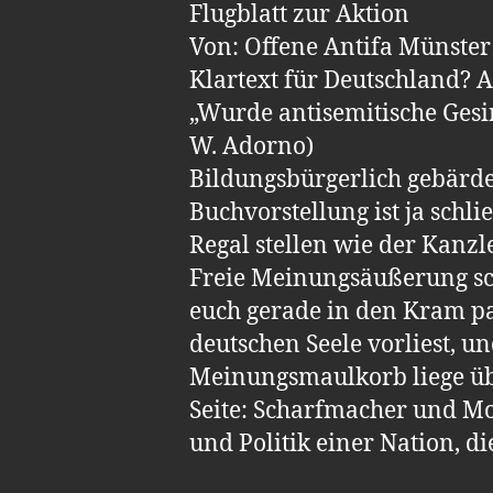
Flugblatt zur Aktion
Von: Offene Antifa Münster
Klartext für Deutschland?
„Wurde antisemitische Gesinn
W. Adorno)
Bildungsbürgerlich gebärdet
Buchvorstellung ist ja schl
Regal stellen wie der Kanzl
Freie Meinungsäußerung sch
euch gerade in den Kram pa
deutschen Seele vorliest, un
Meinungsmaulkorb liege übe
Seite: Scharfmacher und Mo
und Politik einer Nation, di