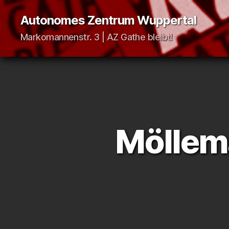
Autonomes Zentrum Wuppertal
Markomannenstr. 3 | AZ Gathe bleibt!
Möllem