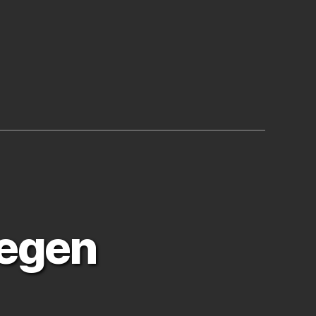
d
gegen