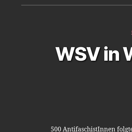
WSV in W
500 AntifaschistInnen folgt