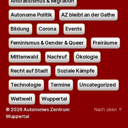
Antirassismus & Migration
Autonome Politik
AZ bleibt an der Gathe
Bildung
Corona
Events
Feminismus & Gender & Queer
Freiräume
Mittenwald
Nachruf
Ökologie
Recht auf Stadt
Soziale Kämpfe
Technologie
Termine
Uncategorized
Weltweit
Wuppertal
© 2026
Autonomes Zentrum
Nach oben
↑
Wuppertal