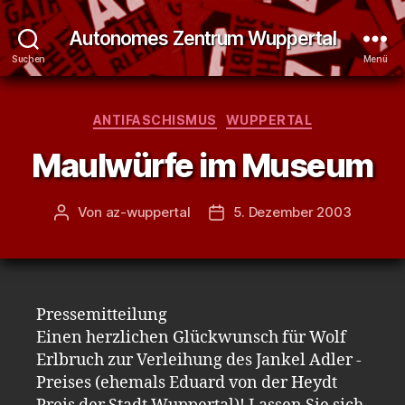
Autonomes Zentrum Wuppertal
Suchen
Menü
Kategorien
ANTIFASCHISMUS
WUPPERTAL
Maulwürfe im Museum
Von
az-wuppertal
5. Dezember 2003
Beitragsautor
Veröffentlichungsdatum
Pressemitteilung
Einen herzlichen Glückwunsch für Wolf
Erlbruch zur Verleihung des Jankel Adler -
Preises (ehemals Eduard von der Heydt