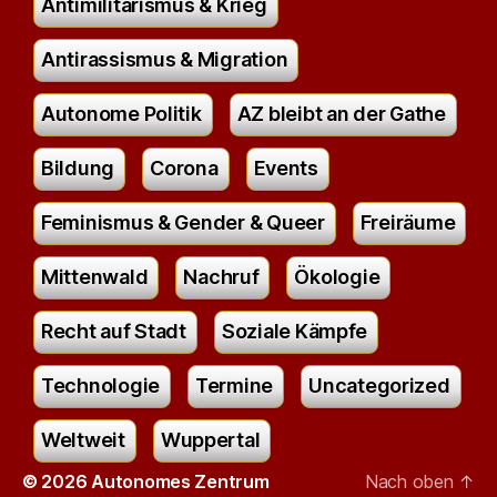
Antimilitarismus & Krieg
Antirassismus & Migration
Autonome Politik
AZ bleibt an der Gathe
Bildung
Corona
Events
Feminismus & Gender & Queer
Freiräume
Mittenwald
Nachruf
Ökologie
Recht auf Stadt
Soziale Kämpfe
Technologie
Termine
Uncategorized
Weltweit
Wuppertal
© 2026
Autonomes Zentrum
Nach oben
↑