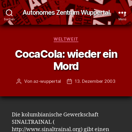
Autonomes Zentrum Wuppertal
Suchen
Menü
Kategorien
WELTWEIT
CocaCola: wieder ein
Mord
Von
az-wuppertal
13. Dezember 2003
Beitragsautor
Veröffentlichungsdatum
Die kolumbianische Gewerkschaft
SINALTRAINAL (
http://www.sinaltrainal.org) gibt einen