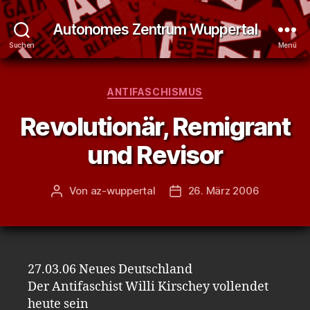
Autonomes Zentrum Wuppertal
Suchen
Menü
Kategorien
ANTIFASCHISMUS
Revolutionär, Remigrant
und Revisor
Von
az-wuppertal
26. März 2006
Beitragsautor
Veröffentlichungsdatum
27.03.06 Neues Deutschland
Der Antifaschist Willi Kirschey vollendet
heute sein