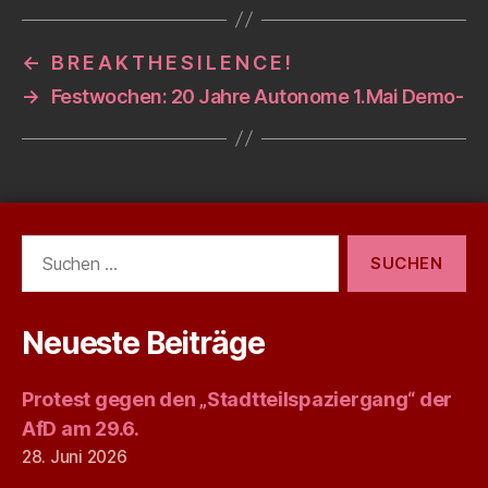
←
B R E A K T H E S I L E N C E !
→
Festwochen: 20 Jahre Autonome 1.Mai Demo-
Suchen
nach:
Neueste Beiträge
Protest gegen den „Stadtteilspaziergang“ der
AfD am 29.6.
28. Juni 2026