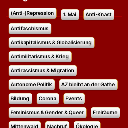
(Anti-)Repression
1. Mai
Anti-Knast
Antifaschismus
Antikapitalismus & Globalisierung
Antimilitarismus & Krieg
Antirassismus & Migration
Autonome Politik
AZ bleibt an der Gathe
Bildung
Corona
Events
Feminismus & Gender & Queer
Freiräume
Mittenwald
Nachruf
Ökologie