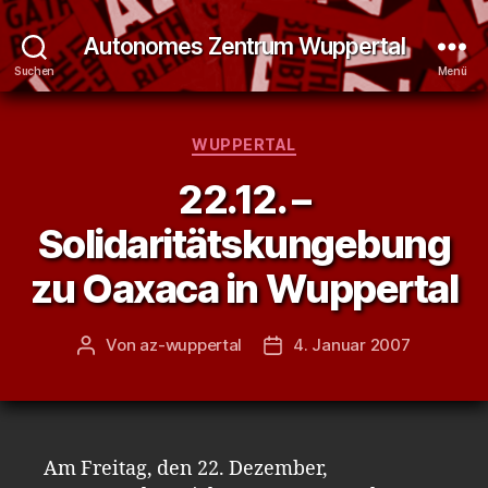
Autonomes Zentrum Wuppertal
Suchen
Menü
Kategorien
WUPPERTAL
22.12. –
Solidaritätskungebung
zu Oaxaca in Wuppertal
Von
az-wuppertal
4. Januar 2007
Beitragsautor
Veröffentlichungsdatum
Am Freitag, den 22. Dezember,