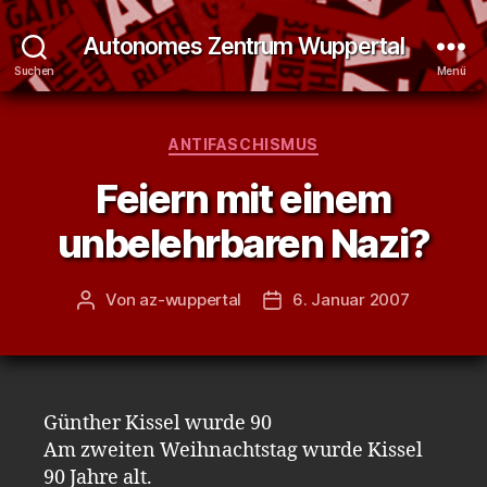
Autonomes Zentrum Wuppertal
Suchen
Menü
Kategorien
ANTIFASCHISMUS
Feiern mit einem
unbelehrbaren Nazi?
Von
az-wuppertal
6. Januar 2007
Beitragsautor
Veröffentlichungsdatum
Günther Kissel wurde 90
Am zweiten Weihnachtstag wurde Kissel
90 Jahre alt.