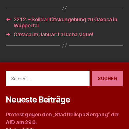
←
22.12. – Solidaritätskungebung zu Oaxaca in
Wuppertal
→
Oaxaca im Januar: La lucha sigue!
Suchen
nach:
Neueste Beiträge
Protest gegen den „Stadtteilspaziergang“ der
AfD am 29.6.