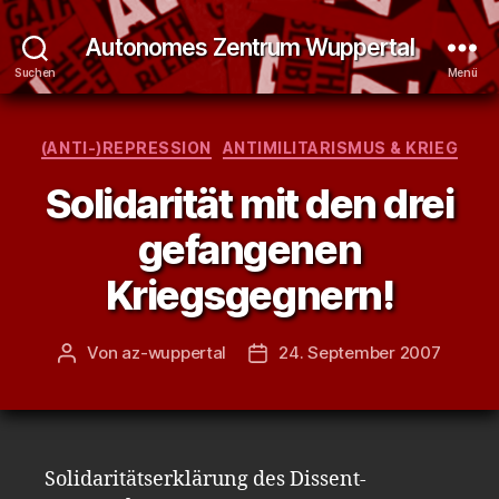
Autonomes Zentrum Wuppertal
Suchen
Menü
Kategorien
(ANTI-)REPRESSION
ANTIMILITARISMUS & KRIEG
Solidarität mit den drei
gefangenen
Kriegsgegnern!
Von
az-wuppertal
24. September 2007
Beitragsautor
Veröffentlichungsdatum
Solidaritätserklärung des Dissent-