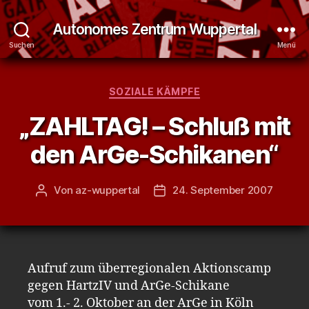
Autonomes Zentrum Wuppertal
Suchen
Menü
Kategorien
SOZIALE KÄMPFE
„ZAHLTAG! – Schluß mit
den ArGe-Schikanen“
Von
az-wuppertal
24. September 2007
Beitragsautor
Veröffentlichungsdatum
Aufruf zum überregionalen Aktionscamp
gegen HartzIV und ArGe-Schikane
vom 1.- 2. Oktober an der ArGe in Köln