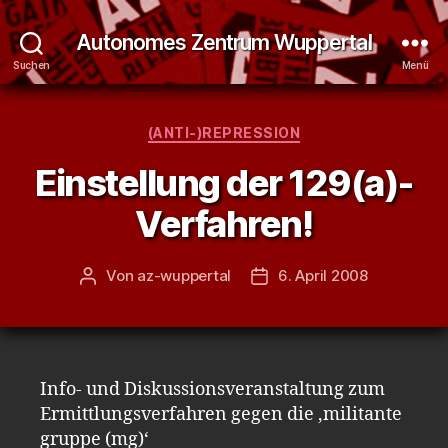
Autonomes Zentrum Wuppertal
Suchen
Menü
Kategorien
(ANTI-)REPRESSION
Einstellung der 129(a)-
Verfahren!
Von
az-wuppertal
6. April 2008
Beitragsautor
Veröffentlichungsdatum
Info- und Diskussionsveranstaltung zum
Ermittlungsverfahren gegen die ‚militante
gruppe (mg)‘