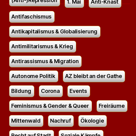
(Anti-)Repression
1. Mai
Anti-Knast
Antifaschismus
Antikapitalismus & Globalisierung
Antimilitarismus & Krieg
Antirassismus & Migration
Autonome Politik
AZ bleibt an der Gathe
Bildung
Corona
Events
Feminismus & Gender & Queer
Freiräume
Mittenwald
Nachruf
Ökologie
Recht auf Stadt
Soziale Kämpfe