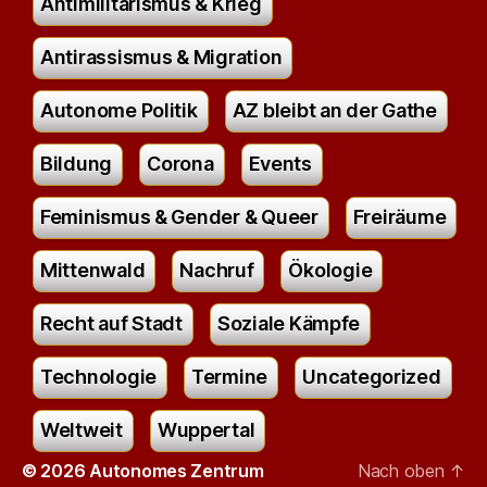
Antimilitarismus & Krieg
Antirassismus & Migration
Autonome Politik
AZ bleibt an der Gathe
Bildung
Corona
Events
Feminismus & Gender & Queer
Freiräume
Mittenwald
Nachruf
Ökologie
Recht auf Stadt
Soziale Kämpfe
Technologie
Termine
Uncategorized
Weltweit
Wuppertal
© 2026
Autonomes Zentrum
Nach oben
↑