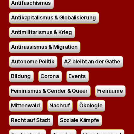
Antifaschismus
Antikapitalismus & Globalisierung
Antimilitarismus & Krieg
Antirassismus & Migration
Autonome Politik
AZ bleibt an der Gathe
Bildung
Corona
Events
Feminismus & Gender & Queer
Freiräume
Mittenwald
Nachruf
Ökologie
Recht auf Stadt
Soziale Kämpfe