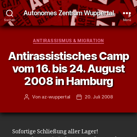
Autonomes Zentrum Wuppertal
Suchen
Menü
Kategorien
ANTIRASSISMUS & MIGRATION
Antirassistisches Camp
vom 16. bis 24. August
2008 in Hamburg
Von
az-wuppertal
20. Juli 2008
Beitragsautor
Veröffentlichungsdatum
Sofortige Schließung aller Lager!