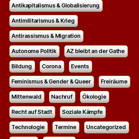
Antikapitalismus & Globalisierung
Antimilitarismus & Krieg
Antirassismus & Migration
Autonome Politik
AZ bleibt an der Gathe
Bildung
Corona
Events
Feminismus & Gender & Queer
Freiräume
Mittenwald
Nachruf
Ökologie
Recht auf Stadt
Soziale Kämpfe
Technologie
Termine
Uncategorized