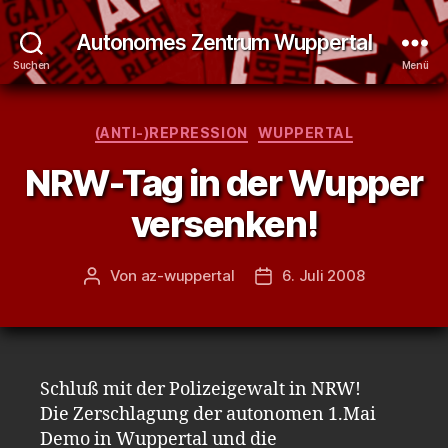
Autonomes Zentrum Wuppertal
Suchen
Menü
Kategorien
(ANTI-)REPRESSION
WUPPERTAL
NRW-Tag in der Wupper
versenken!
Von
az-wuppertal
6. Juli 2008
Beitragsautor
Veröffentlichungsdatum
Schluß mit der Polizeigewalt in NRW!
Die Zerschlagung der autonomen 1.Mai
Demo in Wuppertal und die