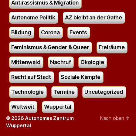
Antirassismus & Migration
Autonome Politik
AZ bleibt an der Gathe
Bildung
Corona
Events
Feminismus & Gender & Queer
Freiräume
Mittenwald
Nachruf
Ökologie
Recht auf Stadt
Soziale Kämpfe
Technologie
Termine
Uncategorized
Weltweit
Wuppertal
© 2026
Autonomes Zentrum
Nach oben
↑
Wuppertal