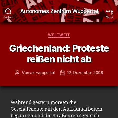
Autonomes Zentrum Wuppertal
Suchen
Menü
Kategorien
WELTWEIT
Griechenland: Proteste
reißen nicht ab
Von
az-wuppertal
12. Dezember 2008
Beitragsautor
Veröffentlichungsdatum
Während gestern morgen die
Geschäftsleute mit den Aufräumarbeiten
begannen und die Straßenreiniger sich