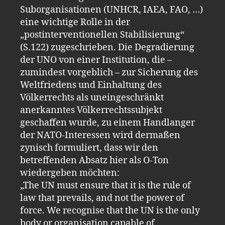
Suborganisationen (UNHCR, IAEA, FAO, …)
eine wichtige Rolle in der
„postinterventionellen Stabilisierung“
(S.122) zugeschrieben. Die Degradierung
der UNO von einer Institution, die –
zumindest vorgeblich – zur Sicherung des
Weltfriedens und Einhaltung des
Völkerrechts als uneingeschränkt
anerkanntes Völkerrechtssubjekt
geschaffen wurde, zu einem Handlanger
der NATO-Interessen wird dermaßen
zynisch formuliert, dass wir den
betreffenden Absatz hier als O-Ton
wiedergeben möchten:
„The UN must ensure that it is the rule of
law that prevails, and not the power of
force. We recognise that the UN is the only
body or organisation capable of