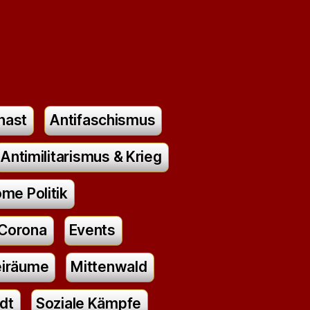
nast
Antifaschismus
Antimilitarismus & Krieg
me Politik
Corona
Events
eiräume
Mittenwald
dt
Soziale Kämpfe