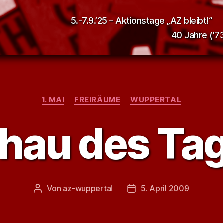
5.-7.9.’25 – Aktionstage „AZ bleibt!“
40 Jahre ('73
Kategorien
1. MAI
FREIRÄUME
WUPPERTAL
hau des Ta
Von
az-wuppertal
5. April 2009
Beitragsautor
Veröffentlichungsdatum