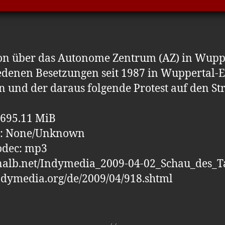
n über das Autonome Zentrum (AZ) in Wuppe
edenen Besetzungen seit 1987 in Wuppertal-El
und der daraus folgende Protest auf den St
: 695.11 MiB
le: None/Unknown
odec: mp3
analb.net/Indymedia_2009-04-02_Schau_des_T
indymedia.org/de/2009/04/918.shtml