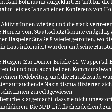
n Karl Bohrmann aufgeklärt. Er tritt für di
m letztes Jahr an einer Konferenz von Ho
 AktivistInnen wieder, und die stark vertreten
e Herren vom Staatsschutz) konnte endgültig 
 der Haspeler Straße 8 wiedergetroffen, wo d
n Laus informiert wurden und seine Haustür
re Hüsgen (Zur Dörner Brücke 44, Wuppertal-
fen ist und nun auch bei den Kommunalwahle
gab einen Redebeitrag und die Hausfassade wu
ter auftauchende Nazis disqualifizierten sich
schistInnen zurechtgewiesen.
esuche klargemacht, dass sie nicht ungestört
kandidieren. Die NPD tritt flächendeckend zu