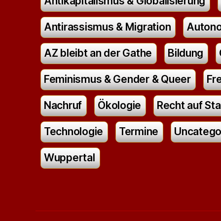
Antikapitalismus & Globalisierung
Antirassismus & Migration
Autono
AZ bleibt an der Gathe
Bildung
Feminismus & Gender & Queer
Fr
Nachruf
Ökologie
Recht auf Sta
Technologie
Termine
Uncatego
Wuppertal