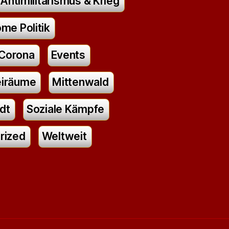
Antimilitarismus & Krieg
me Politik
Corona
Events
eiräume
Mittenwald
dt
Soziale Kämpfe
rized
Weltweit