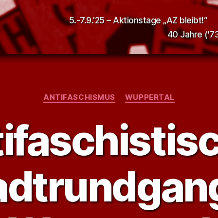
5.-7.9.’25 – Aktionstage „AZ bleibt!“
40 Jahre ('73
Kategorien
ANTIFASCHISMUS
WUPPERTAL
ifaschistis
adtrundgang