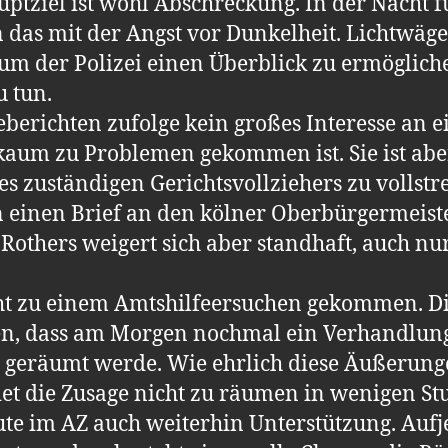
uptziel ist wohl Abschreckung. In der Nach
 das mit der Angst vor Dunkelheit. Lichtwäge
um der Polizei einen Überblick zu ermöglich
 tun.
seberichten zufolge kein großes Interesse an 
aum zu Problemen gekommen ist. Sie ist abe
 zuständigen Gerichtsvollziehers zu vollstre
n einen Brief an den kölner Oberbürgermeiste
 Rothers weigert sich aber standhaft, auch n
nicht zu einem Amtshilfeersuchen gekommen. D
ssen, dass am Morgen nochmal ein Verhandlun
t geräumt werde. Wie ehrlich diese Äußerunge
et die Zusage nicht zu räumen in wenigen St
e im AZ auch weiterhin Unterstützung. Aufje