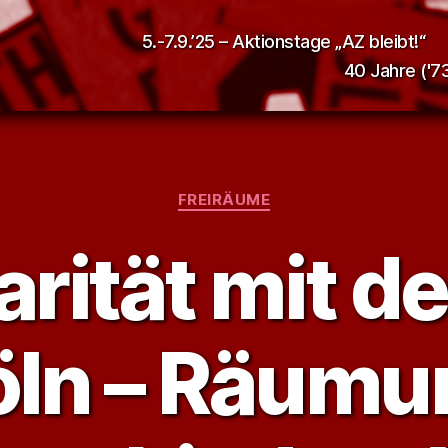
5.-7.9.’25 – Aktionstage „AZ bleibt!“
40 Jahre ('73
Kategorien
FREIRÄUME
arität mit 
öln – Räumu