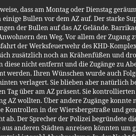
nweise, dass am Montag oder Dienstag geräumt
einige Bullen vor dem AZ auf. Der starke Sup
ingen der Bullen auf das AZ Gelände. Barrika
h Anwohnern den Weg. Vor allem der Zugang 
sfahrt der Werksfeuerwehr des KHD-Komplex
te sich zusätzlich noch an Krähenfüßen und dr
n diese nicht entfernt und die Zugänge zu A
mt werden. Ihren Wünschen wurde auch Folge 
nten verlagert. Sie blieben aber natürlich b
 Tag über am AZ präsent. Sie kontrollierten 
ng AZ wollten. Über andere Zugänge konnte m
ie Kontrollen in der Wiersbergstraße und gen
ht ab. Der Sprecher der Polizei begründete d
e aus anderen Städten anreisen könnten um g