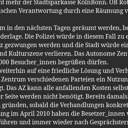
ht mehr der Stadtsparkasse KölnBonn. OB Ro
itischen Verantwortung durch eine Räumung 
m in den nächsten Tagen geräumt werden, bed
derlage. Die Polizei würde in diesem Fall zu
z gezwungen werden und die Stadt würde ein
und Kulturszene verlieren. Das Autonome Zent
.000 Besucher_innen begrüßen dürfen.
weiterhin auf eine friedliche Lösung und Ve
Zentrum verschiedenen Parteien ein Nutzun
. Das AZ kann alle anfallenden Kosten selbst
r Seite werden nicht benötigt. Bereits damals
 zu gründen, sobald die Verhandlungen konkre
ung im April 2010 haben die Besetzer_innen v
 führen und immer wieder nach Gesprächsterm