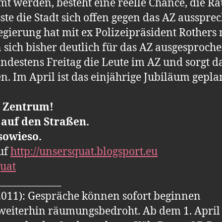
umt werden, besteht eine reelle Chance, die R
e die Stadt sich offen gegen das AZ aussprec
gierung hat mit ex Polizeipräsident Rothers 
sich bisher deutlich für das AZ ausgesproche
ndestens Freitag die Leute im AZ und sorgt daf
. Im April ist das einjährige Jubiläum gepla
 Zentrum!
 auf den Straßen.
sowieso.
auf
http://unsersquat.blogsport.eu
uat
_____________
2011): Gespräche können sofort beginnen
weiterhin räumungsbedroht. Ab dem 1. April 