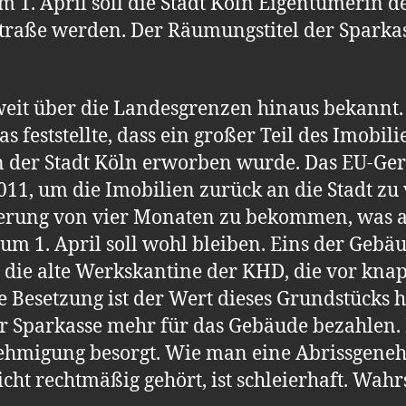
 1. April soll die Stadt Köln Eigentümerin d
traße werden. Der Räumungstitel der Spark
 weit über die Landesgrenzen hinaus bekannt. 
as feststellte, dass ein großer Teil des Imobil
 der Stadt Köln erworben wurde. Das EU-Geri
 2011, um die Imobilien zurück an die Stadt zu
ngerung von vier Monaten zu bekommen, was 
 zum 1. April soll wohl bleiben. Eins der Gebä
 die alte Werkskantine der KHD, die vor knap
 Besetzung ist der Wert dieses Grundstücks hö
er Sparkasse mehr für das Gebäude bezahlen
ehmigung besorgt. Wie man eine Abrissgene
cht rechtmäßig gehört, ist schleierhaft. Wah