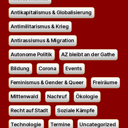
Antikapitalismus & Globalisierung
Antimilitarismus & Krieg
Antirassismus & Migration
Autonome Politik
AZ bleibt an der Gathe
Bildung
Corona
Events
Feminismus & Gender & Queer
Freiräume
Mittenwald
Nachruf
Ökologie
Recht auf Stadt
Soziale Kämpfe
Technologie
Termine
Uncategorized