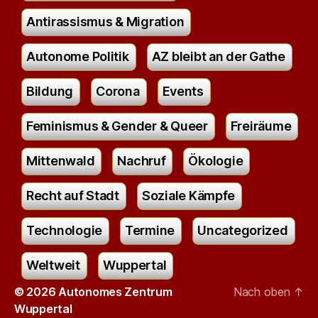
Antirassismus & Migration
Autonome Politik
AZ bleibt an der Gathe
Bildung
Corona
Events
Feminismus & Gender & Queer
Freiräume
Mittenwald
Nachruf
Ökologie
Recht auf Stadt
Soziale Kämpfe
Technologie
Termine
Uncategorized
Weltweit
Wuppertal
© 2026
Autonomes Zentrum
Nach oben
↑
Wuppertal