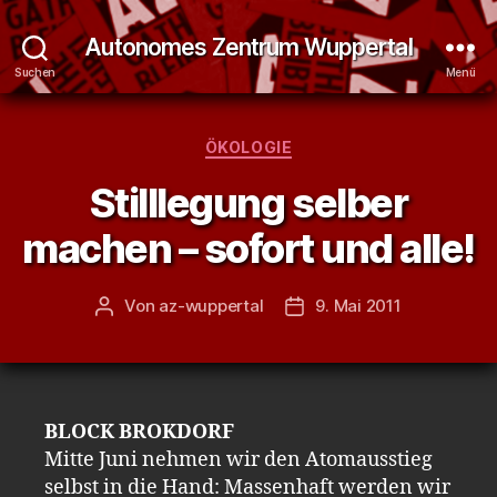
Autonomes Zentrum Wuppertal
Suchen
Menü
Kategorien
ÖKOLOGIE
Stilllegung selber
machen – sofort und alle!
Von
az-wuppertal
9. Mai 2011
Beitragsautor
Veröffentlichungsdatum
BLOCK BROKDORF
Mitte Juni nehmen wir den Atomausstieg
selbst in die Hand: Massenhaft werden wir