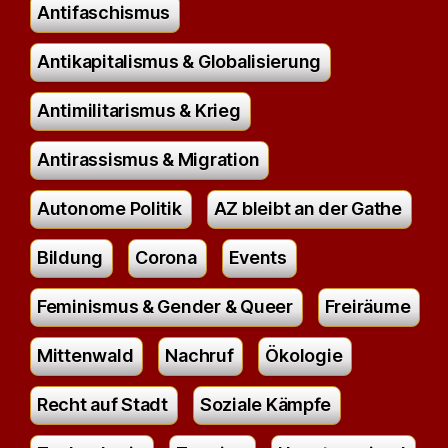
Antifaschismus
Antikapitalismus & Globalisierung
Antimilitarismus & Krieg
Antirassismus & Migration
Autonome Politik
AZ bleibt an der Gathe
Bildung
Corona
Events
Feminismus & Gender & Queer
Freiräume
Mittenwald
Nachruf
Ökologie
Recht auf Stadt
Soziale Kämpfe