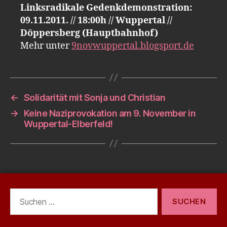
Linksradikale Gedenkdemonstration:
09.11.2011. // 18:00h // Wuppertal //
Döppersberg (Hauptbahnhof)
Mehr unter
9novwuppertal.blogsport.de
←
Solidarität mit Sonja und Christian
→
Keine Naziprovokation am 9. November in
Wuppertal-Elberfeld!
Suchen
nach: