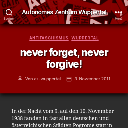
Autonomes Zentrum Wuppertal
Suchen
Menü
Kategorien
ANTIFASCHISMUS
WUPPERTAL
never forget, never
forgive!
Von
az-wuppertal
3. November 2011
Beitragsautor
Veröffentlichungsdatum
In der Nacht vom 9. auf den 10. November
1938 fanden in fast allen deutschen und
österreichischen Städten Pogrome statt in