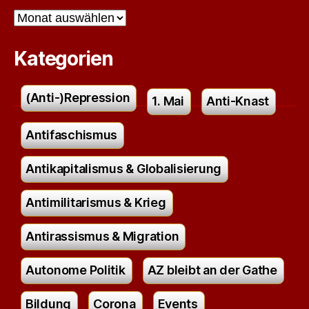
Archiv
Kategorien
(Anti-)Repression
1. Mai
Anti-Knast
Antifaschismus
Antikapitalismus & Globalisierung
Antimilitarismus & Krieg
Antirassismus & Migration
Autonome Politik
AZ bleibt an der Gathe
Bildung
Corona
Events