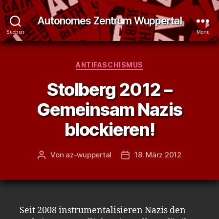
Autonomes Zentrum Wuppertal
Suchen
Menü
Kategorien
ANTIFASCHISMUS
Stolberg 2012 –
Gemeinsam Nazis
blockieren!
Von
az-wuppertal
18. März 2012
Beitragsautor
Veröffentlichungsdatum
Seit 2008 instrumentalisieren Nazis den