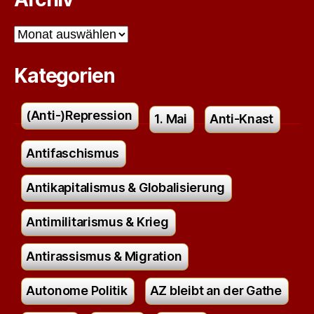
Archiv
Kategorien
(Anti-)Repression
1. Mai
Anti-Knast
Antifaschismus
Antikapitalismus & Globalisierung
Antimilitarismus & Krieg
Antirassismus & Migration
Autonome Politik
AZ bleibt an der Gathe