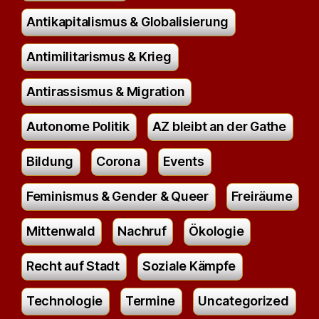
Antikapitalismus & Globalisierung
Antimilitarismus & Krieg
Antirassismus & Migration
Autonome Politik
AZ bleibt an der Gathe
Bildung
Corona
Events
Feminismus & Gender & Queer
Freiräume
Mittenwald
Nachruf
Ökologie
Recht auf Stadt
Soziale Kämpfe
Technologie
Termine
Uncategorized