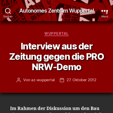
Autonomes Zentrum Wuppertal
Suchen
Menü
Kategorien
WUPPERTAL
Interview aus der
Zeitung gegen die PRO
NRW-Demo
Von
az-wuppertal
27. Oktober 2012
Beitragsautor
Veröffentlichungsdatum
Im Rahmen der Diskussion um den Bau