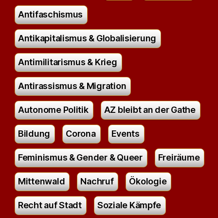
Antifaschismus
Antikapitalismus & Globalisierung
Antimilitarismus & Krieg
Antirassismus & Migration
Autonome Politik
AZ bleibt an der Gathe
Bildung
Corona
Events
Feminismus & Gender & Queer
Freiräume
Mittenwald
Nachruf
Ökologie
Recht auf Stadt
Soziale Kämpfe