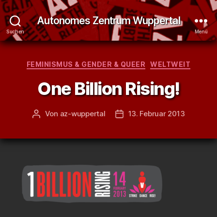
Autonomes Zentrum Wuppertal
Suchen
Menü
Kategorien
FEMINISMUS & GENDER & QUEER
WELTWEIT
One Billion Rising!
Von
az-wuppertal
13. Februar 2013
Beitragsautor
Veröffentlichungsdatum