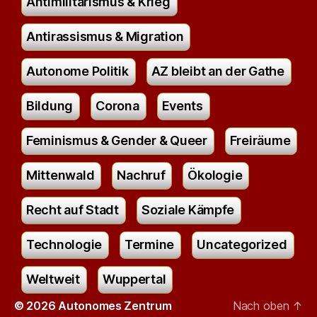
Antimilitarismus & Krieg
Antirassismus & Migration
Autonome Politik
AZ bleibt an der Gathe
Bildung
Corona
Events
Feminismus & Gender & Queer
Freiräume
Mittenwald
Nachruf
Ökologie
Recht auf Stadt
Soziale Kämpfe
Technologie
Termine
Uncategorized
Weltweit
Wuppertal
© 2026
Autonomes Zentrum
Nach oben
↑