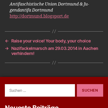
An­ti­fa­schis­ti­sche Union Dort­mund & Ju­
gend­an­ti­fa Dort­mund
http://dortmund.blogsport.de
←
Raise your voice! Your body, your choice
→
Nazifackelmarsch am 29.03.2014 in Aachen
verhindern!
Suchen
nach:
Neueste Beiträge