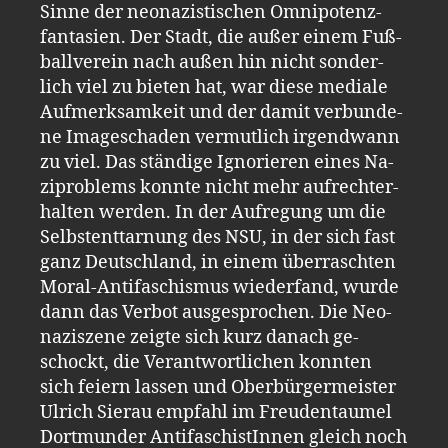
Sinne der neo­na­zis­ti­schen Om­ni­po­tenz­
fan­ta­si­en. Der Stadt, die außer einem Fuß­
ball­ver­ein nach außen hin nicht son­der­
lich viel zu bie­ten hat, war diese me­dia­le
Auf­merk­sam­keit und der damit ver­bun­de­
ne Ima­ge­scha­den ver­mut­lich ir­gend­wann
zu viel. Das stän­di­ge Igno­rie­ren eines Na­
zi­pro­blems konn­te nicht mehr auf­recht­er­
hal­ten wer­den. In der Auf­re­gung um die
Selbst­ent­tar­nung des NSU, in der sich fast
ganz Deutsch­land, in einem über­rasch­ten
Mo­ral-​An­ti­fa­schis­mus wie­der­fand, wurde
dann das Ver­bot aus­ge­spro­chen. Die Neo­
na­zi­sze­ne zeig­te sich kurz da­nach ge­
schockt, die Ver­ant­wort­li­chen konn­ten
sich fei­ern las­sen und Ober­bür­ger­meis­ter
Ul­rich Sier­au emp­fahl im Freu­den­tau­mel
Dort­mun­der An­ti­fa­schis­tIn­nen gleich noch