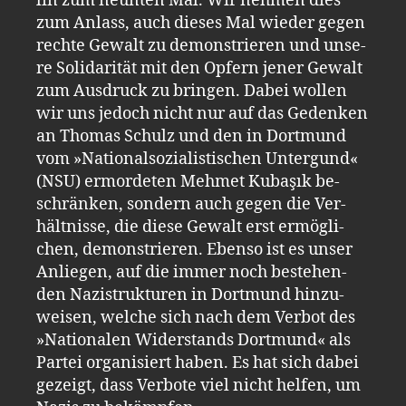
lin zum neun­ten Mal. Wir neh­men dies
zum An­lass, auch die­ses Mal wie­der gegen
rech­te Ge­walt zu de­mons­trie­ren und un­se­
re So­li­da­ri­tät mit den Op­fern jener Ge­walt
zum Aus­druck zu brin­gen. Dabei wol­len
wir uns je­doch nicht nur auf das Ge­den­ken
an Tho­mas Schulz und den in Dort­mund
vom »Na­tio­nal­so­zia­lis­ti­schen Un­ter­gund«
(NSU) er­mor­de­ten Meh­met Kubaşık be­
schrän­ken, son­dern auch gegen die Ver­
hält­nis­se, die diese Ge­walt erst er­mög­li­
chen, de­mons­trie­ren. Eben­so ist es unser
An­lie­gen, auf die immer noch be­ste­hen­
den Na­zi­struk­tu­ren in Dort­mund hin­zu­
wei­sen, wel­che sich nach dem Ver­bot des
»Na­tio­na­len Wi­der­stands Dort­mund« als
Par­tei or­ga­ni­siert haben. Es hat sich dabei
ge­zeigt, dass Ver­bo­te viel nicht hel­fen, um