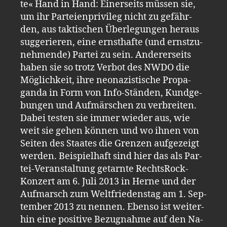
te« Hand in Hand: Ei­ner­seits müs­sen sie,
um ihr Par­tei­en­pri­vi­leg nicht zu ge­fähr­
den, aus tak­ti­schen Über­le­gun­gen her­aus
sug­ge­rie­ren, eine ernst­haf­te (und ernst­zu­
neh­men­de) Par­tei zu sein. An­de­rer­seits
haben sie so trotz Ver­bot des NWDO die
Mög­lich­keit, ihre neo­na­zis­ti­sche Pro­pa­
gan­da in Form von Info-​Stän­den, Kund­ge­
bun­gen und Auf­mär­schen zu ver­brei­ten.
Dabei tes­ten sie immer wie­der aus, wie
weit sie gehen kön­nen und wo ihnen von
Sei­ten des Staa­tes die Gren­zen auf­ge­zeigt
wer­den. Bei­spiel­haft sind hier das als Par­
tei-​Ver­an­stal­tung ge­tarn­te Rechts­Rock-​
Kon­zert am 6. Juli 2013 in Herne und der
Auf­marsch zum Welt­frie­dens­tag am 1. Sep­
tem­ber 2013 zu nen­nen. Eben­so ist wei­ter­
hin eine po­si­ti­ve Be­zug­nah­me auf den Na­