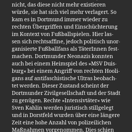
nicht, das diese nicht mehr exis­tie­ren
würde, sie hat sich viel mehr ver­la­gert. So
kam es in Dort­mund immer wie­der zu
rech­ten Über­grif­fen und Ein­schüch­te­rung
im Kon­text von Fuß­ball­spie­len. Hier las­
sen sich rechts­af­fi­ne, je­doch po­li­tisch un­or­
ga­ni­sier­te Fuß­ball­fans als Tä­te­rIn­nen fest­
ma­chen. Dort­mun­der Neo­na­zis konn­ten
auch bei einem Heim­spiel des »MSV Du­is­
burg« bei einem An­griff von rech­ten Hoo­li­
gans auf an­ti­fa­schis­ti­sche Ul­tras be­ob­ach­
tet wer­den. Die­ser Zu­stand scheint der
Dort­mun­der Zi­vil­ge­sell­schaft und der Stadt
zu ge­nü­gen. Rech­te »In­ten­siv­tä­ter« wie
Sven Kah­lin wer­den ju­ris­tisch still­ge­legt
und in Dorst­feld wur­den über eine län­ge­re
Zeit eine hohe An­zahl von po­li­zei­li­chen
Maß­nah­men vor­ge­nom­men. Dies schien