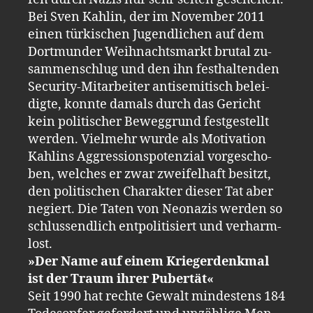
Bei Sven Kah­lin, der im No­vem­ber 2011
einen tür­ki­schen Ju­gend­li­chen auf dem
Dort­mun­der Weih­nachts­markt bru­tal zu­
sam­men­schlug und den ihn fest­hal­ten­den
Se­cu­ri­ty-​Mit­ar­bei­ter an­ti­se­mi­tisch be­lei­
dig­te, konn­te da­mals durch das Ge­richt
kein po­li­ti­scher Be­weg­grund fest­ge­stellt
wer­den. Viel­mehr wurde als Mo­ti­va­ti­on
Kah­lins Ag­gres­si­ons­po­ten­zi­al vor­ge­scho­
ben, wel­ches er zwar zwei­fel­haft be­sitzt,
den po­li­ti­schen Cha­rak­ter die­ser Tat aber
ne­giert. Die Taten von Neo­na­zis wer­den so
schluss­end­lich ent­po­li­ti­siert und ver­harm­
lost.
»Der Name auf einem Krie­ger­denk­mal
ist der Traum ihrer Pu­ber­tät«
Seit 1990 hat rech­te Ge­walt min­des­tens 184