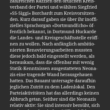
zahl­rei­chen Raz­zi­en den ört­li­chen Kreis­
ver­band der Par­tei und wähl­ten Sieg­fried
»SS-​Sig­gi« Bor­chardt zum Kreis­vor­sit­zen­
den. Kurz dar­auf gaben sie über ihr in­of­fi­
zi­el­les Spra­ch­or­gan »Dort­mun­dE­cho« öf­
fent­lich be­kannt, in Dort­mund-​Hu­ckar­de
die Lan­des-​ und Kreis­ge­schäfts­stel­le er­öff­
nen zu wol­len. Nach an­fäng­lich am­bi­tio­
nier­ten Re­no­vie­rungs­ar­bei­ten muss­ten
diese je­doch bald ein­ge­stellt wer­den, als
her­aus­kam, dass die of­fen­bar mit wenig
Sta­tik-​Kennt­nis­sen aus­ge­stat­te­ten Neo­na­
zis eine tra­gen­de Wand her­aus­ge­hau­en
hat­ten. Das Bau­amt un­ter­sag­te dar­auf­hin
jeg­li­chen Zu­tritt zu dem La­den­lo­kal. Den
Par­tei­ak­ti­vi­tä­ten hat das al­ler­dings kei­nen
Ab­bruch getan. Seit­her sind die Neo­na­zis
re­la­tiv aktiv: Sie sind in­ten­siv be­müht, sich