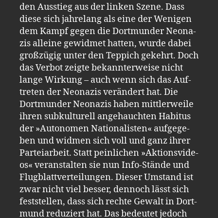
den Aus­stieg aus der lin­ken Szene. Dass
diese sich jah­re­lang als eine der We­ni­gen
dem Kampf gegen die Dort­mun­der Neo­na­
zis al­lei­ne ge­wid­met hat­ten, wurde dabei
groß­zü­gig unter den Tep­pich ge­kehrt. Doch
das Ver­bot zeig­te be­kann­ter­wei­se nicht
lange Wir­kung – auch wenn sich das Auf­
tre­ten der Neo­na­zis ver­än­dert hat. Die
Dort­mun­der Neo­na­zis haben mitt­ler­wei­le
ihren sub­kul­tu­rell an­ge­hauch­ten Ha­bi­tus
der »Au­to­no­men Na­tio­na­lis­ten« auf­ge­ge­
ben und wid­men sich voll und ganz ihrer
Par­tei­ar­beit. Statt pein­li­chen »Ak­ti­ons­vi­de­
os« ver­an­stal­ten sie nun Info-​Stän­de und
Flug­blatt­ver­tei­lun­gen. Die­ser Um­stand ist
zwar nicht viel bes­ser, den­noch lässt sich
fest­stel­len, dass sich rech­te Ge­walt in Dort­
mund re­du­ziert hat. Das be­deu­tet je­doch