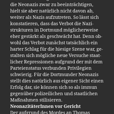
die Neo­na­zis zwar zu be­ein­träch­ti­gen,
hielt sie aber na­tür­lich nicht davon ab,
wei­ter als Nazis auf­zu­tre­ten. So lässt sich
kon­sta­tie­ren, dass das Ver­bot die Na­zi­
struk­tu­ren in Dort­mund mög­li­cher­wei­se
eher ge­stärkt als ge­schwächt hat. Denn ob­
wohl das Ver­bot zu­nächst tat­säch­lich ein
har­ter Schlag für die hie­si­ge Szene war, ge­
stal­ten sich mög­li­che neue Ver­su­che staat­
li­cher Re­pres­sio­nen auf­grund der mit dem
Par­tei­en­sta­tus ver­bun­den Pri­vi­le­gi­en
schwie­rig. Für die Dort­mun­der Neo­na­zis
stellt dies na­tür­lich aus ei­ge­ner Sicht einen
Er­folg dar, sie kön­nen sich so als immun
ge­gen­über po­li­zei­li­chen und staat­li­chen
Maß­nah­men sti­li­sie­ren.
Neo­na­zi­tä­te­rIn­nen vor Ge­richt
Der auf­grund des Mor­des an Tho­mas