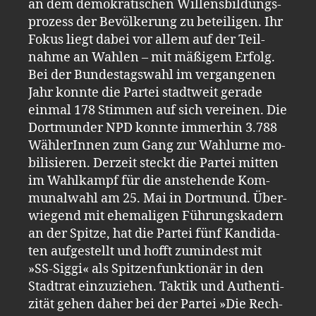
an dem de­mo­kra­ti­schen Wil­lens­bil­dungs­
pro­zess der Be­völ­ke­rung zu be­tei­li­gen. Ihr
Fokus liegt dabei vor allem auf der Teil­
nah­me an Wah­len – mit mä­ßi­gem Er­folg.
Bei der Bun­des­tags­wahl im ver­gan­ge­nen
Jahr konn­te die Par­tei stadt­weit ge­ra­de
ein­mal 178 Stim­men auf sich ver­ei­nen. Die
Dort­mun­der NPD konn­te im­mer­hin 3.​788
Wäh­le­rIn­nen zum Gang zur Wahl­ur­ne mo­
bi­li­sie­ren. Der­zeit steckt die Par­tei mit­ten
im Wahl­kampf für die an­ste­hen­de Kom­
mu­nal­wahl am 25. Mai in Dort­mund. Über­
wie­gend mit ehe­ma­li­gen Füh­rungs­ka­dern
an der Spit­ze, hat die Par­tei fünf Kan­di­da­
ten auf­ge­stellt und hofft zu­min­dest mit
»SS-​Sig­gi« als Spit­zen­funk­tio­när in den
Stadt­rat ein­zu­zie­hen. Tak­tik und Au­then­ti­
zi­tät gehen daher bei der Par­tei »Die Rech­