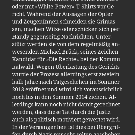
oder mit »Whi­te-​Power«-​T-​Shirts vor Ge­
richt. Wäh­rend der Aus­sa­gen der Opfer
und Zeu­gen­In­nen schnei­den sie Gri­mas­
sen, ma­chen Witze oder schi­cken sich per
Handy ge­gen­sei­tig Nach­rich­ten. Un­ter­
stützt wer­den sie von dem re­gel­mä­ßig an­
we­sen­den Micha­el Brück, sei­nes Zei­chen
Kan­di­dat für »Die Rech­te« bei der Kom­mu­
nal­wahl. Wegen Über­las­tung des Ge­richts
wurde der Pro­zess al­ler­dings erst zwei­ein­
halb Jahre nach Tat­ge­sche­hen im Som­mer
2013 er­öff­net und wird sich vor­aus­sicht­lich
noch bis in den Som­mer 2014 zie­hen. Al­
ler­dings kann noch nicht damit ge­rech­net
wer­den, dass diese Tat durch die Jus­tiz
auch als po­li­tisch mo­ti­viert ge­wer­tet wird.
In der Ver­gan­gen­heit ist dies bei Über­grif­
fen durch Nazis nur sehr sel­ten ge­sche­hen.