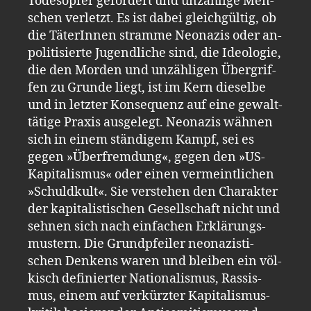
To­des­op­fer ge­for­dert und un­zäh­li­ge Men­
schen ver­letzt. Es ist dabei gleich­gül­tig, ob
die Tä­te­rIn­nen stram­me Neo­na­zis oder an­
po­li­ti­sier­te Ju­gend­li­che sind, die Ideo­lo­gie,
die den Mor­den und un­zäh­li­gen Über­grif­
fen zu Grun­de liegt, ist im Kern die­sel­be
und in letz­ter Kon­se­quenz auf eine ge­walt­
tä­ti­ge Pra­xis aus­ge­legt. Neo­na­zis wäh­nen
sich in einem stän­di­gem Kampf, sei es
gegen »Über­frem­dung«, gegen den »US-​
Ka­pi­ta­lis­mus« oder einen ver­meint­li­chen
»Schuld­kult«. Sie ver­ste­hen den Cha­rak­ter
der ka­pi­ta­lis­ti­schen Ge­sell­schaft nicht und
seh­nen sich nach ein­fa­chen Er­klä­rungs­
mus­tern. Die Grund­pfei­ler neo­na­zis­ti­
schen Den­kens waren und blei­ben ein völ­
kisch de­fi­nier­ter Na­tio­na­lis­mus, Ras­sis­
mus, einem auf ver­kürz­ter Ka­pi­ta­lis­mus­