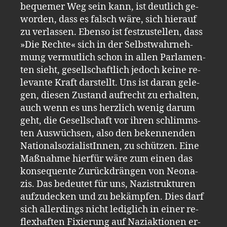
be­que­mer Weg sein kann, ist deut­lich ge­
wor­den, dass es falsch wäre, sich hier­auf
zu ver­las­sen. Eben­so ist fest­zu­stel­len, dass
»Die Rech­te« sich in der Selbst­wahr­neh­
mung ver­mut­lich schon in allen Par­la­men­
ten sieht, ge­sell­schaft­lich je­doch keine re­
le­van­te Kraft dar­stellt. Uns ist daran ge­le­
gen, die­sen Zu­stand auf­recht zu er­hal­ten,
auch wenn es uns herz­lich wenig darum
geht, die Ge­sell­schaft vor ihren schlimms­
ten Aus­wüch­sen, also den be­ken­nen­den
Na­tio­nal­so­zia­lis­tIn­nen, zu schüt­zen. Eine
Maß­nah­me hier­für wäre zum einen das
kon­se­quen­te Zu­rück­drän­gen von Neo­na­
zis. Das be­deu­tet für uns, Na­zi­struk­tu­ren
auf­zu­de­cken und zu be­kämp­fen. Dies darf
sich al­ler­dings nicht le­dig­lich in einer re­
flex­haf­ten Fi­xie­rung auf Na­zi­ak­tio­nen er­