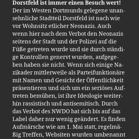
Dorst­feld ist immer einen Be­such wert!
Der im Wes­ten Dort­munds ge­le­ge­ne un­an­
sehn­li­che Stadt­teil Dorst­feld ist nach wie
vor Wohn­sitz et­li­cher Neo­na­zis. Auch
wenn hier nach dem Ver­bot den Neo­na­zis
sei­tens der Stadt und der Po­li­zei auf die
Füße ge­tre­ten wurde und sie durch stän­di­
ge Kon­trol­len ge­nervt wur­den, auf­ge­ge­
ben haben sie nicht. Wenn sich ei­ni­ge Na­
zi­ka­der mitt­ler­wei­le als Par­tei­funk­tio­nä­re
mit Namen und Ge­sicht der Öf­fent­lich­keit
prä­sen­tie­ren und sich um ein se­riö­ses Auf­
tre­ten be­mü­hen, ist ihre Ideo­lo­gie wei­ter­
hin ras­sis­tisch und an­ti­se­mi­tisch. Durch
das Ver­bot des NWDO hat sich bis auf das
Label daher nur wenig ge­än­dert. Es fin­den
Auf­mär­sche wie am 1. Mai statt, re­gel­mä­
ßig Tref­fen, Web­siten wur­den um­be­nannt