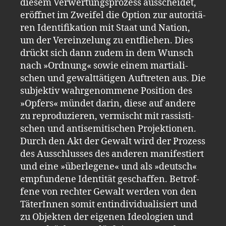
die­sem Ver­wer­tungs­pro­zess aus­schei­det,
er­öff­net im Zwei­fel die Op­ti­on zur au­to­ri­tä­
ren Iden­ti­fi­ka­ti­on mit Staat und Na­ti­on,
um der Ver­ein­zelung zu ent­flie­hen. Dies
drückt sich dann zudem in dem Wunsch
nach »Ord­nung« sowie einem mar­tia­li­
schen und ge­walt­tä­ti­gen Auf­tre­ten aus. Die
sub­jek­tiv wahr­ge­nom­me­ne Po­si­ti­on des
»Op­fers« mün­det darin, diese auf an­de­re
zu re­pro­du­zie­ren, ver­mischt mit ras­sis­ti­
schen und an­ti­se­mi­ti­schen Pro­jek­tio­nen.
Durch den Akt der Ge­walt wird der Pro­zess
des Aus­schlus­ses des an­de­ren ma­ni­fes­tiert
und eine »über­le­ge­ne« und als »deutsch«
emp­fun­de­ne Iden­ti­tät ge­schaf­fen. Be­trof­
fe­ne von rech­ter Ge­walt wer­den von den
Tä­te­rIn­nen somit ent­in­di­vi­dua­li­siert und
zu Ob­jek­ten der ei­ge­nen Ideo­lo­gi­en und