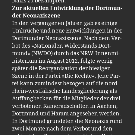
Nazis zu be­kämp­fen.
Zur ak­tu­el­len Ent­wick­lung der Dort­mun­
der Neo­na­zi­sze­ne
In den ver­gan­ge­nen Jah­ren gab es ei­ni­ge
Um­brü­che und neue Ent­wick­lun­gen in der
Dort­mun­der Neo­na­zi­sze­ne. Nach dem Ver­
bot des »Na­tio­na­len Wi­der­stands Dort­
mund« (NWDO) durch das NRW-​In­nen­mi­
nis­te­ri­um im Au­gust 2012, folg­te wenig
spä­ter die Re­or­ga­ni­sa­ti­on der hie­si­gen
Szene in der Par­tei »Die Rech­te«. Jene Par­
tei kann zu­min­dest be­zo­gen auf die nord­
rhein-​west­fä­li­sche Lan­des­glie­de­rung als
Auf­fang­be­cken für die Mit­glie­der der drei
ver­bo­te­nen Ka­me­rad­schaf­ten in Aa­chen,
Dort­mund und Hamm an­ge­se­hen wer­den.
In Dort­mund grün­de­ten die Neo­na­zis rund
zwei Mo­na­te nach dem Ver­bot und den