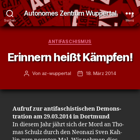
Autonomes Zentrum Wuppertal
Suchen
Menü
Kategorien
ANTIFASCHISMUS
Er­in­nern heißt Kämp­fen!
Von
az-wuppertal
18. März 2014
Beitragsautor
Veröffentlichungsdatum
Auf­ruf zur an­ti­fa­schis­ti­schen De­mons­
tra­ti­on am 29.​03.​2014 in Dort­mund
In die­sem Jahr jährt sich der Mord an Tho­
mas Schulz durch den Neo­na­zi Sven Kah­