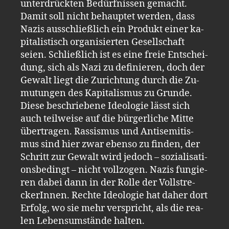
un­ter­drück­ten Be­dürf­nis­sen ge­macht.
Damit soll nicht be­haup­tet wer­den, dass
Nazis aus­schließ­lich ein Pro­dukt einer ka­
pi­ta­lis­tisch or­ga­ni­sier­ten Ge­sell­schaft
seien. Schließ­lich ist es eine freie Ent­schei­
dung, sich als Nazi zu de­fi­nie­ren, doch der
Ge­walt liegt die Zu­rich­tung durch die Zu­
mu­tun­gen des Ka­pi­ta­lis­mus zu Grun­de.
Diese be­schrie­be­ne Ideo­lo­gie lässt sich
auch teil­wei­se auf die bür­ger­li­che Mitte
über­tra­gen. Ras­sis­mus und An­ti­se­mi­tis­
mus sind hier zwar eben­so zu fin­den, der
Schritt zur Ge­walt wird je­doch – so­zia­li­sa­ti­
ons­be­dingt – nicht voll­zo­gen. Nazis fun­gie­
ren dabei dann in der Rolle der Voll­stre­
cke­rIn­nen. Rech­te Ideo­lo­gie hat daher dort
Er­folg, wo sie mehr ver­spricht, als die rea­
len Le­bensum­stän­de hal­ten.