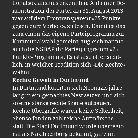
tio­nal­so­zia­lis­mus er­kenn­bar. Auf einer De­
mons­tra­ti­on der Par­tei am 31. Au­gust 2013
war auf dem Fron­trans­pa­rent »25 Punk­te
gegen eure Ver­bo­te« zu lesen. Damit ist das
zum einen das ei­ge­ne Par­tei­pro­gramm zur
Kom­mu­nal­wahl ge­meint, zu­gleich nann­te
auch die NSDAP ihr Par­tei­pro­gramm »25
Punk­te-​Pro­gramm«. Es ist also of­fen­sicht­
lich, in wel­cher Tra­di­ti­on sich »Die Rech­te«
wähnt.
Rech­te Ge­walt in Dort­mund
In Dort­mund konn­ten sich Neo­na­zis jah­re­
lang in ein ge­mach­tes Nest set­zen und sich
so eine star­ke rech­te Szene auf­bau­en.
Rech­te Über­grif­fe waren keine Sel­ten­heit,
eben­so fan­den zahl­rei­che Auf­mär­sche
statt. Die Stadt Dort­mund wurde über­re­gio­
nal als Na­zi­hoch­burg be­kannt, ganz im