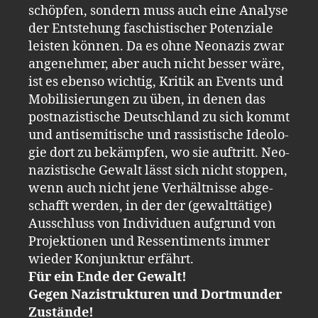
schöp­fen, son­dern muss auch eine Ana­ly­se
der Ent­ste­hung fa­schis­ti­scher Po­ten­zia­le
leis­ten kön­nen. Da es ohne Neo­na­zis zwar
an­ge­neh­mer, aber auch nicht bes­ser wäre,
ist es eben­so wich­tig, Kri­tik an Events und
Mo­bi­li­sie­run­gen zu üben, in denen das
post­na­zis­ti­sche Deutsch­land zu sich kommt
und an­ti­se­mi­ti­sche und ras­sis­ti­sche Ideo­lo­
gie dort zu be­kämp­fen, wo sie auf­tritt. Neo­
na­zis­ti­sche Ge­walt lässt sich nicht stop­pen,
wenn auch nicht jene Ver­hält­nis­se ab­ge­
schafft wer­den, in der der (ge­walt­tä­ti­ge)
Aus­schluss von In­di­vi­du­en auf­grund von
Pro­jek­tio­nen und Res­sen­ti­ments immer
wie­der Kon­junk­tur er­fährt.
Für ein Ende der Ge­walt!
Gegen Na­zi­struk­tu­ren und Dort­mun­der
Zu­stän­de!