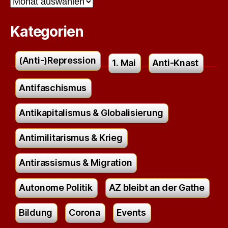
Kategorien
(Anti-)Repression
1. Mai
Anti-Knast
Antifaschismus
Antikapitalismus & Globalisierung
Antimilitarismus & Krieg
Antirassismus & Migration
Autonome Politik
AZ bleibt an der Gathe
Bildung
Corona
Events