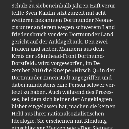
Schulz zu sie­ben­ein­halb Jah­ren Haft ver­ur­
teil­te Sven Kah­lin sitzt zur­zeit mit acht
wei­te­ren be­kann­ten Dort­mun­der Neo­na­
zis unter an­de­rem wegen schwe­rem Land­
frie­dens­bruch vor dem Dort­mun­der Land­
ge­richt auf der An­kla­ge­bank. Den zwei
Frau­en und sie­ben Män­nern aus dem
Kreis der »Skin­head-​Front Dort­mund-​
Dorst­feld« wird vor­ge­wor­fen, im De­
zember 2010 die Knei­pe »Hirsch-​Q« in der
Dort­mun­der In­nen­stadt an­ge­grif­fen und
dabei min­des­tens eine Per­son schwer ver­
letzt zu haben. Auch wäh­rend des Pro­zes­
ses, bei dem sich kei­ner der An­ge­klag­ten
bis­her ein­ge­las­sen hat, ma­chen sie kei­nen
Hehl aus ihrer na­tio­nal­so­zia­lis­ti­schen
Ideo­lo­gie. Sie er­schei­nen mit Klei­dung
ein­schlä­gi­ger Mar­ken wie »Thor Stei­nar«