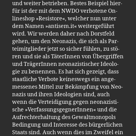
und wei­ter be­trie­ben. Bes­tes Bei­spiel hier­
für ist der mit dem NWDO ver­bo­te­ne On­
line­shop »Re­sis­to­re«, wel­cher nun unter
dem Namen »antisem.​it« wei­ter­ge­führt
wird. Wir wer­den daher nach Dorst­feld
gehen, um den Neo­na­zis, die sich als Par­
tei­mit­glie­der jetzt so si­cher füh­len, zu stö­
ren und sie als Tä­te­rIn­nen von Über­grif­fen
und Trä­ge­rIn­nen neo­na­zis­ti­scher Ideo­lo­
gie zu be­nen­nen. Es hat sich ge­zeigt, dass
staat­li­che Ver­bo­te kei­nes­wegs ein an­ge­
mes­se­nes Mit­tel zur Be­kämp­fung von Neo­
na­zis und ihren Ideo­lo­gi­en sind, auch
wenn die Ver­tei­di­gung gegen neo­na­zis­ti­
sche »Ver­fas­sungs­geg­ne­rIn­nen« und die
Auf­recht­er­hal­tung des Ge­walt­mo­no­pols
Be­din­gung und In­ter­es­se des bür­ger­li­chen
Staats sind. Auch wenn dies im Zwei­fel ein