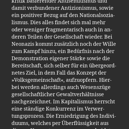
kri­tik ba­sie­ren­der An­ti­se­mi­tis­mus und
damit ver­bun­de­ner An­ti­zio­nis­mus, sowie
ein po­si­ti­ver Bezug auf den Na­tio­nal­so­zia­
lis­mus. Dies alles fin­det sich mal mehr
oder we­ni­ger frag­men­ta­risch auch in an­
de­ren Tei­len der Ge­sell­schaft wie­der. Bei
Neo­na­zis kommt zu­sätz­lich noch der Wille
zum Kampf hinzu, ein Be­dürf­nis nach der
De­mons­tra­ti­on ei­ge­ner Stär­ke sowie die
Be­reit­schaft, sich sel­ber für ein über­ge­ord­
ne­tes Ziel, in dem Fall das Kon­zept der
»Volks­ge­mein­schaft«, auf­zu­op­fern. Hier­
bei wer­den al­ler­dings auch We­sens­zü­ge
ge­sell­schaft­li­cher Ge­walt­ver­hält­nis­se
nach­ge­zeich­net. Im Ka­pi­ta­lis­mus herrscht
eine stän­di­ge Kon­kur­renz im Ver­wer­
tungs­pro­zess. Die Er­nied­ri­gung des In­di­vi­
du­ums, wel­ches per Über­flüs­sig­keit aus