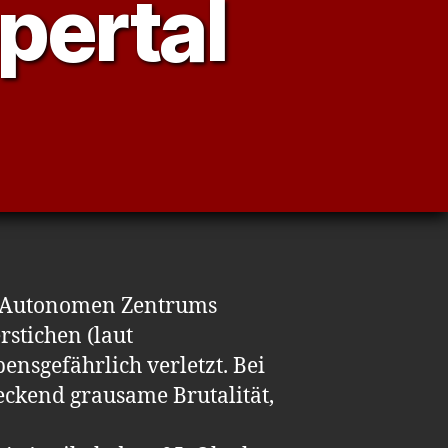
pertal
es Autonomen Zentrums
stichen (laut
ensgefährlich verletzt. Bei
eckend grausame Brutalität,