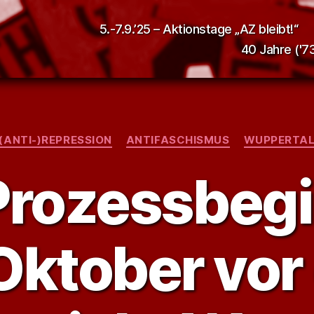
5.-7.9.’25 – Aktionstage „AZ bleibt!“
40 Jahre ('73
Kategorien
(ANTI-)REPRESSION
ANTIFASCHISMUS
WUPPERTA
rozessbeg
Oktober vo