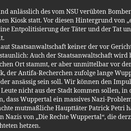
and anlässlich des vom NSU verübten Bomben
en Kiosk statt. Vor diesen Hintergrund von 
eine Entpolitisierung der Täter und der Tat 
t.
 laut Staatsanwaltschaft keiner der vor Geric
taunlich: Auch der Staatsanwaltschaft wird b
schen Ort stammt, er aber unmittelbar vor d
k, der Antifa-Recherchen zufolge lange Wupp
der ansässig sein soll. Wir können den Impul
 Leute nicht aus der Stadt kommen sollen, in d
rn, dass Wuppertal ein massives Nazi-Problem
chte mutmaßliche Haupttäter Patrick Petri ha
n Nazis von „Die Rechte Wuppertal“, die derze
teten hetzen.