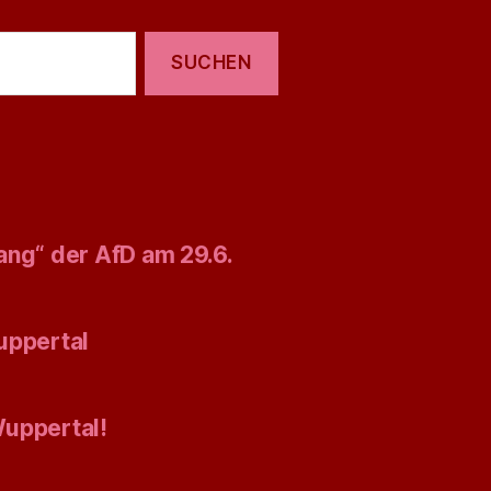
ang“ der AfD am 29.6.
uppertal
Wuppertal!