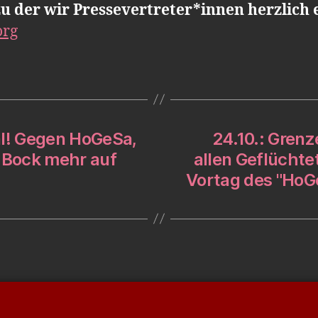
zu der wir Pressevertreter*innen herzlich 
org
l! Gegen HoGeSa,
24.10.: Grenze
n Bock mehr auf
allen Geflüchte
Vortag des "HoG