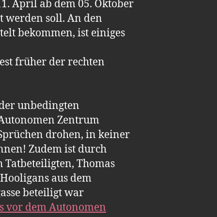
. April ab dem 05. Oktober
t werden soll. An den
telt bekommen, ist einiges
st früher der rechten
d der unbedingten
as Autonomen Zentrum
prüchen drohen, in keiner
nnen! Zudem ist durch
h Tatbeteiligten, Thomas
i-Hooligans aus dem
sse beteiligt war
hes vor dem Autonomen