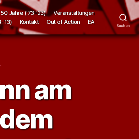
50 Jahre (’73-’23)
Veranstaltungen
-'13)
Kontakt
Out of Action
EA
Suchen
L
inn am
r dem