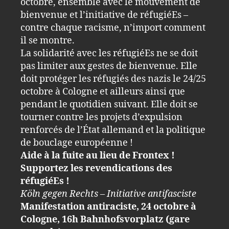
octobre, ensemble avec le mouvement de
bienvenue et l’initiative de réfugiéEs –
contre chaque racisme, n’import comment
il se montre.
La solidarité avec les réfugiéEs ne se doit
pas limiter aux gestes de bienvenue. Elle
doit protéger les réfugiés des nazis le 24/25
octobre à Cologne et ailleurs ainsi que
pendant le quotidien suivant. Elle doit se
tourner contre les projets d’expulsion
renforcés de l’État allemand et la politique
de bouclage européenne !
Aide à la fuite au lieu de Frontex !
Supportez les revendications des
réfugiéEs !
Köln gegen Rechts – Initiative antifasciste
Manifestation antiraciste, 24 octobre à
Cologne, 16h Bahnhofsvorplatz (gare