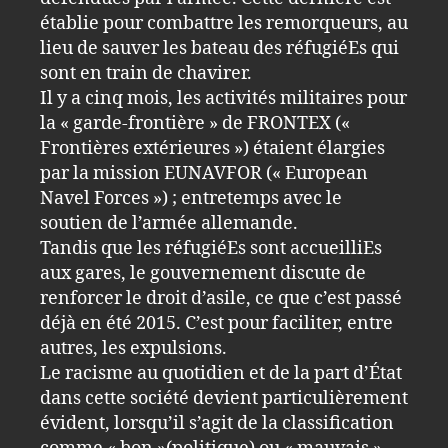
établie pour combattre les remorqueurs, au
lieu de sauver les bateau des réfugiéEs qui
sont en train de chavirer.
Il y a cinq mois, les activités militaires pour
la « garde-frontière » de FRONTEX («
Frontières extérieures ») étaient élargies
par la mission EUNAVFOR (« European
Navel Forces ») ; entretemps avec le
soutien de l’armée allemande.
Tandis que les réfugiéEs sont accueilliEs
aux gares, le gouvernement discute de
renforcer le droit d’asile, ce que c’est passé
déjà en été 2015. C’est pour faciliter, entre
autres, les expulsions.
Le racisme au quotidien et de la part d’État
dans cette société devient particulièrement
évident, lorsqu’il s’agit de la classification