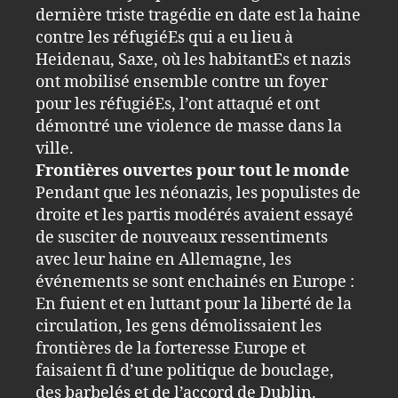
dernière triste tragédie en date est la haine
contre les réfugiéEs qui a eu lieu à
Heidenau, Saxe, où les habitantEs et nazis
ont mobilisé ensemble contre un foyer
pour les réfugiéEs, l’ont attaqué et ont
démontré une violence de masse dans la
ville.
Frontières ouvertes pour tout le monde
Pendant que les néonazis, les populistes de
droite et les partis modérés avaient essayé
de susciter de nouveaux ressentiments
avec leur haine en Allemagne, les
événements se sont enchainés en Europe :
En fuient et en luttant pour la liberté de la
circulation, les gens démolissaient les
frontières de la forteresse Europe et
faisaient fi d’une politique de bouclage,
des barbelés et de l’accord de Dublin.