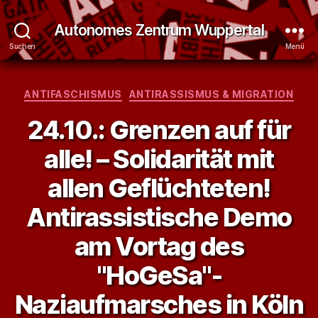
Autonomes Zentrum Wuppertal
Suchen
Menü
Kategorien
ANTIFASCHISMUS
ANTIRASSISMUS & MIGRATION
24.10.: Grenzen auf für
alle! – Solidarität mit
allen Geflüchteten!
Antirassistische Demo
am Vortag des
"HoGeSa"-
Naziaufmarsches in Köln