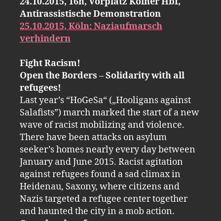
24.10.2015, 16h, Vorplatz Kölner Hbf,
Antirassistische Demonstration
25.10.2015, Köln: Naziaufmarsch
verhindern
Fight Racism!
Open the Borders – Solidarity with all
refugees!
Last year’s “HoGeSa“ („Hooligans against
Salafists”) march marked the start of a new
wave of racist mobilizing and violence.
There have been attacks on asylum
seeker’s homes nearly every day between
January and June 2015. Racist agitation
against refugees found a sad climax in
Heidenau, Saxony, where citizens and
Nazis targeted a refugee center together
and haunted the city in a mob action.