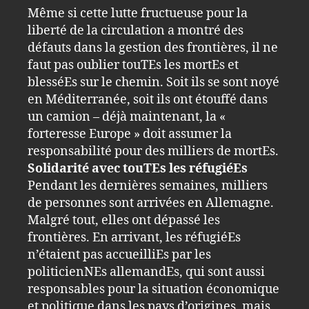
Même si cette lutte fructueuse pour la
liberté de la circulation a montré des
défauts dans la gestion des frontières, il ne
faut pas oublier touTEs les mortEs et
blesséEs sur le chemin. Soit ils se sont noyé
en Méditerranée, soit ils ont étouffé dans
un camion – déjà maintenant, la «
forteresse Europe » doit assumer la
responsabilité pour des milliers de mortEs.
Solidarité avec touTEs les réfugiéEs
Pendant les dernières semaines, milliers
de personnes sont arrivées en Allemagne.
Malgré tout, elles ont dépassé les
frontières. En arrivant, les réfugiéEs
n’étaient pas accueilliEs par les
politicienNEs allemandEs, qui sont aussi
responsables pour la situation économique
et politique dans les pays d’origines, mais