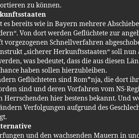
sortieren zu können.
rkunftsstaaten
t es bereits wie in Bayern mehrere Abschiebe
ern“. Von dort werden Geflüchtete zur angebl
t vorgezogenen Schnellverfahren abgeschobe
strukt „sicherer Herkunftsstaaten“ soll nun
erden, was bedeutet, dass die aus diesen Län
hance haben sollen hierzubleiben.
dern Geflüchteten sind Rom*nja, die dort ihr
worden sind und deren Vorfahren vom NS-Re
en Herrschenden hier bestens bekannt. Und wei
en Ländern Verfolgungen aufgrund des Geschlec
gt.
lternative
härfungen und den wachsenden Mauern in un