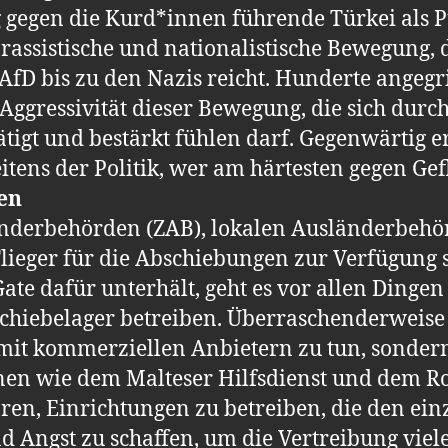
g gegen die Kurd*innen führende Türkei als P
rassistische und nationalistische Bewegung, d
AfD bis zu den Nazis reicht. Hunderte angegr
Aggressivität dieser Bewegung, die sich durch
tätigt und bestärkt fühlen darf. Gegenwärtig 
ens der Politik, wer am härtesten gegen Gefl
en
nderbehörden (ZAB), lokalen Ausländerbeh
 Flieger für die Abschiebungen zur Verfügung 
 Gate dafür unterhält, geht es vor allen Din
schiebelager betreiben. Überraschenderweise 
t mit kommerziellen Anbietern zu tun, sonde
nen wie dem Malteser Hilfsdienst und dem Rot
ren, Einrichtungen zu betreiben, die den ei
 Angst zu schaffen, um die Vertreibung viele