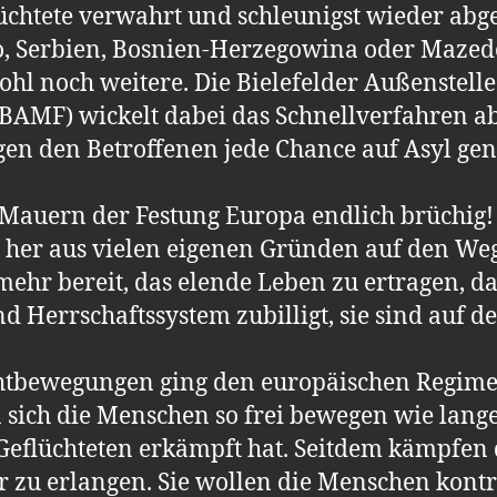
lüchtete verwahrt und schleunigst wieder ab
o, Serbien, Bosnien-Herzegowina oder Mazed
hl noch weitere. Die Bielefelder Außenstell
(BAMF) wickelt dabei das Schnellverfahren a
gen den Betroffenen jede Chance auf Asyl g
Mauern der Festung Europa endlich brüchig! S
 her aus vielen eigenen Gründen auf den We
ehr bereit, das elende Leben zu ertragen, da
d Herrschaftssystem zubilligt, sie sind auf 
chtbewegungen ging den europäischen Regime
ich die Menschen so frei bewegen wie lange n
Geflüchteten erkämpft hat. Seitdem kämpfen
 zu erlangen. Sie wollen die Menschen kontro