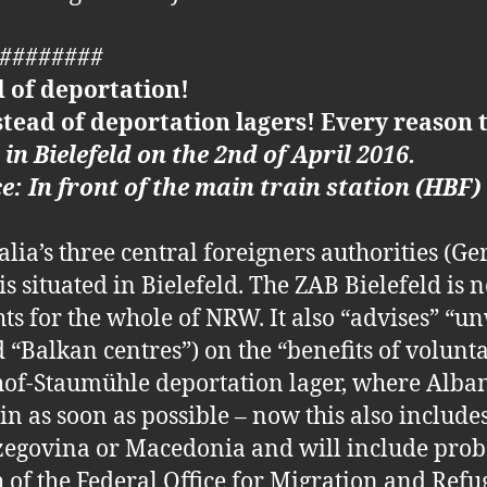
#########
d of deportation!
ad of deportation lagers! Every reason to 
 Bielefeld on the 2nd of April 2016.
ce: In front of the main train station (HBF)
ia’s three central foreigners authorities (G
 situated in Bielefeld. The ZAB Bielefeld is n
ts for the whole of NRW. It also “advises” “u
d “Balkan centres”) on the “benefits of volunt
lhof-Staumühle deportation lager, where Alban
n as soon as possible – now this also include
zegovina or Macedonia and will include prob
h of the Federal Office for Migration and R