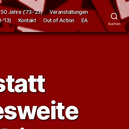
50 Jahre (’73-’23)
Veranstaltungen
-'13)
Kontakt
Out of Action
EA
Suchen
tatt
esweite