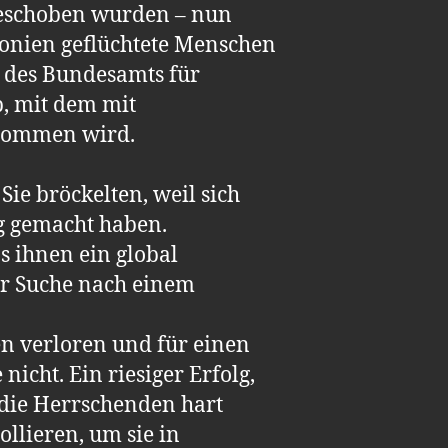
geschoben wurden – nun
onien geflüchtete Menschen
e des Bundesamts für
b, mit dem mit
enommen wird.
ie bröckelten, weil sich
g gemacht haben.
s ihnen ein global
der Suche nach einem
n verloren und für einen
icht. Ein riesiger Erfolg,
 die Herrschenden hart
llieren, um sie in