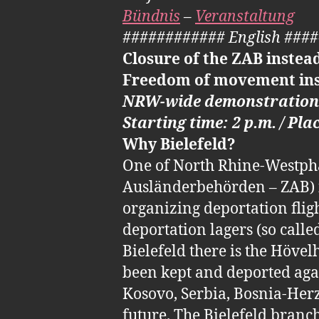
Bündnis
–
Veranstaltung
############ English ###
Closure of the ZAB instea
Freedom of movement inste
NRW-wide demonstration in
Starting time: 2 p.m. / Pla
Why Bielefeld?
One of North Rhine-Westphal
Ausländerbehörden – ZAB) is
organizing deportation fligh
deportation lagers (so calle
Bielefeld there is the Höve
been kept and deported agai
Kosovo, Serbia, Bosnia-Her
future. The Bielefeld branc