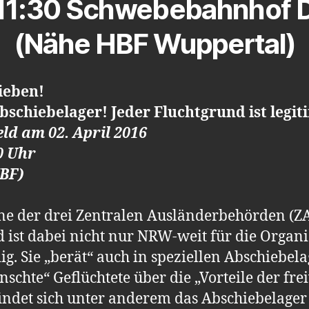
: 11:30 Schwebebahnhof 
(Nähe HBF Wuppertal)
ieben!
bschiebelager! Jeder Fluchtgrund ist legit
ld am 02. April 2016
0 Uhr
BF)
 eine der drei Zentralen Ausländerbehörden (
d ist dabei nicht nur NRW-weit für die Organ
g. Sie „berät“ auch in speziellen Abschiebel
chte“ Geflüchtete über die „Vorteile der fre
efindet sich unter anderem das Abschiebelage