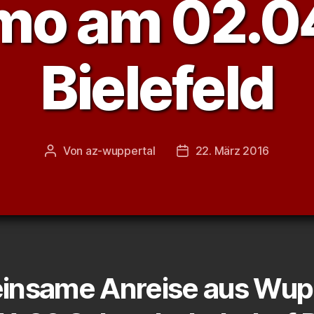
o am 02.04
Bielefeld
Von
az-wuppertal
22. März 2016
Beitragsautor
Veröffentlichungsdatum
nsame Anreise aus Wup