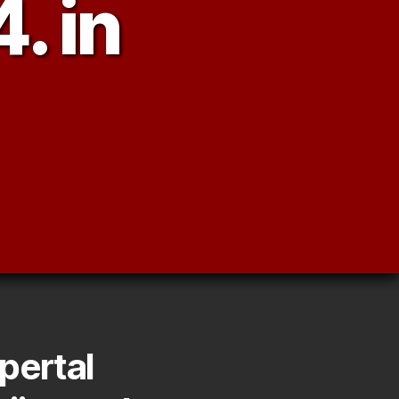
. in
pertal