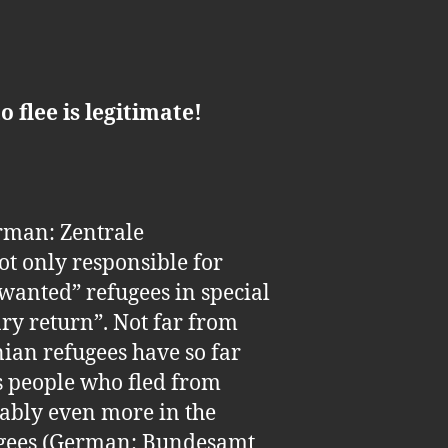
flee is legitimate!
erman: Zentrale
ot only responsible for
nwanted” refugees in special
ary return”. Not far from
ian refugees have so far
s people who fled from
ably even more in the
efugees (German: Bundesamt