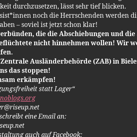
eit durchzusetzen, lässt sehr tief blicken.
sist*innen noch die Herrschenden werden di
en – soviel ist jetzt schon klar!
 verbünden, die die Abschiebungen und di
Geflüchtete nicht hinnehmen wollen! Wir 
fen.
e Zentrale Ausländerbehörde (ZAB) in Bie
uns das stoppen!
insam erkämpfen!
ngsfreiheit statt Lager“
.noblogs.org
er@riseup.net
 schreibt eine Email an:
seup.net
nstaltung auch auf Facebook: