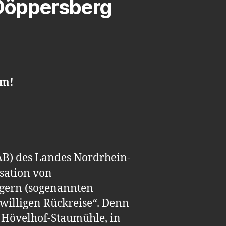
Döppersberg
im!
ZAB) des Landes Nordrhein-
isation von
agern (sogenannten
iwilligen Rückreise“. Denn
r Hövelhof-Staumühle, in