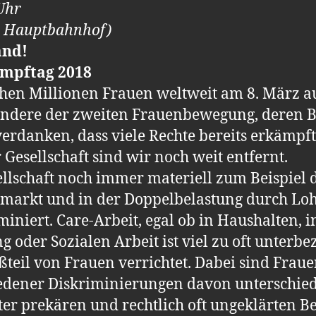
Uhr
e Hauptbahnhof)
and!
ampftag 2018
hen Millionen Frauen weltweit am 8. März au
ndere der zweiten Frauenbewegung, deren Be
u verdanken, dass viele Rechte bereits erkämp
 Gesellschaft sind wir noch weit entfernt.
ellschaft noch immer materiell zum Beispiel 
smarkt und in der Doppelbelastung durch Lo
iniert. Care-Arbeit, egal ob in Haushalten, 
g oder Sozialen Arbeit ist viel zu oft unterbe
teil von Frauen verrichtet. Dabei sind Frau
ner Diskriminierungen davon unterschiedlic
r prekären und rechtlich oft ungeklärten B