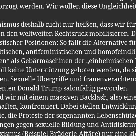
orzugt werden. Wir wollen diese Ungleichhe
ismus deshalb nicht nur heißen, dass wir fü
en den weltweiten Rechtsruck mobilisieren. 
ischer Positionen: So fällt die Alternative f
mitischen, antifeministischen und homofeindli
en“ als Gebärmaschinen der „einheimischen
oll keine Unterstützung geboten werden, da si
len. Sexuelle Übergriffe und frauenverachtend
denten Donald Trump salonfähig geworden.
d wir mit einem massiven Backlash, also ein
aften, konfrontiert. Dabei stellen Entwicklu
, die Proteste der sogenannten Lebenschüt
ungen gegen sexuelle Bildung und Antidiskri
ismus (Beispiel Brüderle-Affäre) nur eine kl