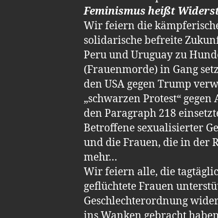
Feminismus heißt Widers
Wir feiern die kämpferisch
solidarische befreite Zukunf
Peru und Uruguay zu Hunde
(Frauenmorde) in Gang set
den USA gegen Trump verwi
„schwarzen Protest“ gegen 
den Paragraph 218 einsetzt
Betroffene sexualisierter G
und die Frauen, die in der 
mehr…
Wir feiern alle, die tagtä
geflüchtete Frauen unterstü
Geschlechterordnung wider
ins Wanken gebracht haben