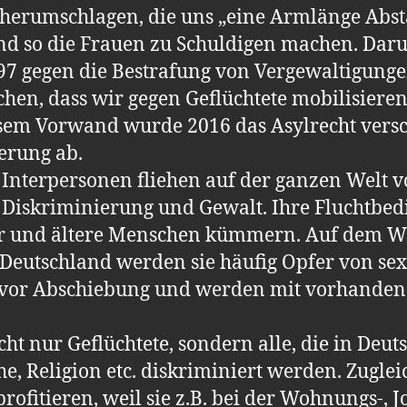
erumschlagen, die uns „eine Armlänge Absta
d so die Frauen zu Schuldigen machen. Darun
997 gegen die Bestrafung von Vergewaltigunge
hen, dass wir gegen Geflüchtete mobilisiere
sem Vorwand wurde 2016 das Asylrecht versc
ierung ab.
 Interpersonen fliehen auf der ganzen Welt v
Diskriminierung und Gewalt. Ihre Fluchtbed
der und ältere Menschen kümmern. Auf dem W
Deutschland werden sie häufig Opfer von sexu
st vor Abschiebung und werden mit vorhanden
icht nur Geflüchtete, sondern alle, die in Deu
e, Religion etc. diskriminiert werden. Zugle
rofitieren, weil sie z.B. bei der Wohnungs-, J