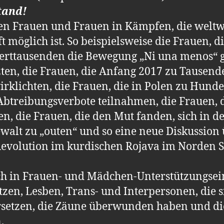
tand!
en Frauen und Frauen in Kämpfen, die weltwe
t möglich ist. So beispielsweise die Frauen, di
rttausenden die Bewegung „Ni una menos“ 
zten, die Frauen, die Anfang 2017 zu Tausen
rklichten, die Frauen, die in Polen zu Hun
Abtreibungsverbote teilnahmen, die Frauen, d
en, die Frauen, die den Mut fanden, sich in
ewalt zu „outen“ und so eine neue Diskussio
Revolution im kurdischen Rojava im Norden Sy
glich in Frauen- und Mädchen-Unterstützungse
tzen, Lesben, Trans- und Interpersonen, die s
setzen, die Zäune überwunden haben und die
.