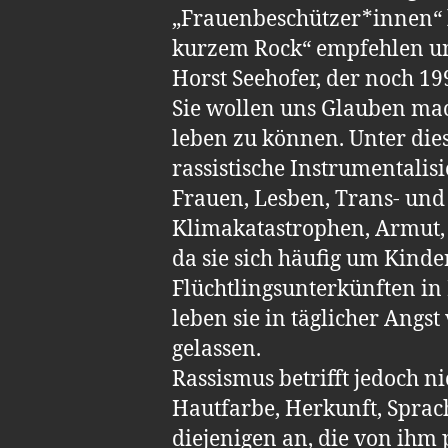
„Frauenbeschützer*innen“ h
kurzem Rock“ empfehlen un
Horst Seehofer, der noch 1
Sie wollen uns Glauben mac
leben zu können. Unter die
rassistische Instrumentalis
Frauen, Lesben, Trans- und
Klimakatastrophen, Armut, 
da sie sich häufig um Kin
Flüchtlingsunterkünften in 
leben sie in täglicher Ang
gelassen.
Rassismus betrifft jedoch n
Hautfarbe, Herkunft, Sprach
diejenigen an, die von ihm p