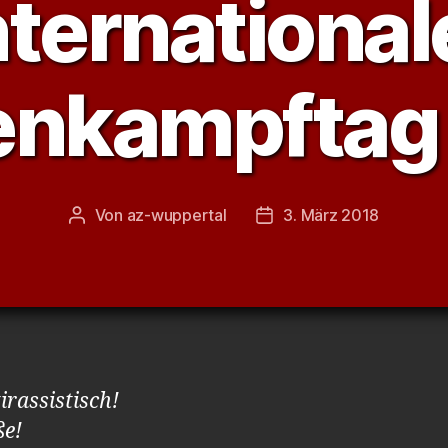
nternational
enkampftag
Von
az-wuppertal
3. März 2018
Beitragsautor
Veröffentlichungsdatum
irassistisch!
ße!