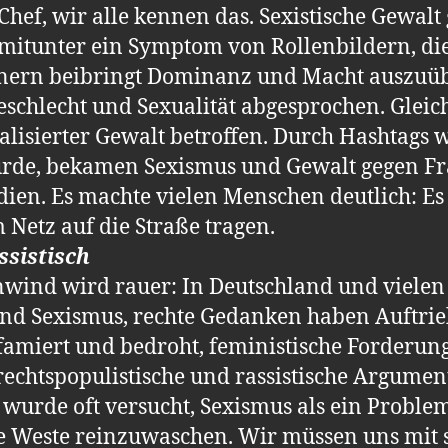
Chef, wir alle kennen das. Sexistische Gewalt
st mitunter ein Symptom von Rollenbildern, 
ern beibringt Dominanz und Macht auszuüb
chlecht und Sexualität abgesprochen. Gleichz
alisierter Gewalt betroffen. Durch Hashtags 
wurde, bekamen Sexismus und Gewalt gegen Fra
en. Es machte vielen Menschen deutlich: Es i
Netz auf die Straße tragen.
ssistisch
enwind wird rauer: In Deutschland und viel
nd Sexismus, rechte Gedanken haben Auftrie
famiert und bedroht, feministische Forderu
echtspopulistische und rassistische Argument
wurde oft versucht, Sexismus als ein Problem
ne Weste reinzuwaschen. Wir müssen uns mit 