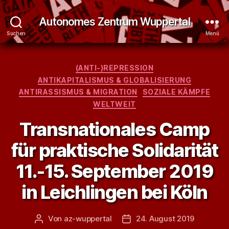
Autonomes Zentrum Wuppertal
Suchen
Menü
Kategorien
(ANTI-)REPRESSION
ANTIKAPITALISMUS & GLOBALISIERUNG
ANTIRASSISMUS & MIGRATION
SOZIALE KÄMPFE
WELTWEIT
Transnationales Camp
für praktische Solidarität
11.-15. September 2019
in Leichlingen bei Köln
Von
az-wuppertal
24. August 2019
Beitragsautor
Veröffentlichungsdatum