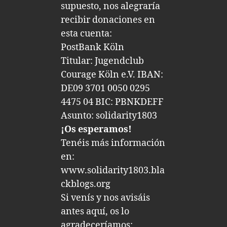
supuesto, nos alegraría
recibir donaciones en
esta cuenta:
PostBank Köln
Titular: Jugendclub
Courage Köln e.V. IBAN:
DE09 3701 0050 0295
4475 04 BIC: PBNKDEFF
Asunto: solidarity1803
¡Os esperamos!
Tenéis más información
en:
www.solidarity1803.bla
ckblogs.org
Si venís y nos avisáis
antes aquí, os lo
agradeceríamos: