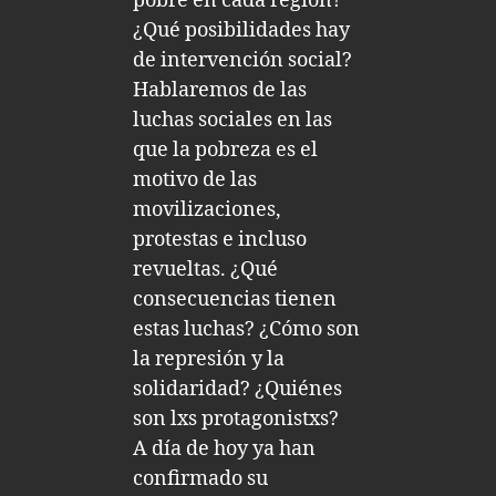
pobre en cada región?
¿Qué posibilidades hay
de intervención social?
Hablaremos de las
luchas sociales en las
que la pobreza es el
motivo de las
movilizaciones,
protestas e incluso
revueltas. ¿Qué
consecuencias tienen
estas luchas? ¿Cómo son
la represión y la
solidaridad? ¿Quiénes
son lxs protagonistxs?
A día de hoy ya han
confirmado su