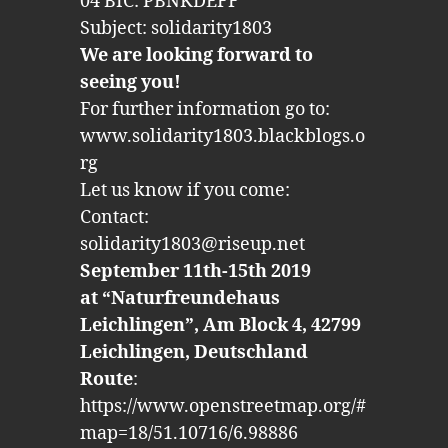
04 BIC: PBNKDEFF
Subject: solidarity1803
We are looking forward to
seeing you!
For further information go to:
www.solidarity1803.blackblogs.o
rg
Let us know if you come:
Contact:
solidarity1803@riseup.net
September 11th-15th 2019
at “Naturfreundehaus
Leichlingen”, Am Block 4, 42799
Leichlingen, Deutschland
Route
:
https://www.openstreetmap.org/#
map=18/51.10716/6.98886