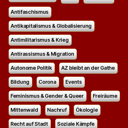
Antifaschismus
Antikapitalismus & Globalisierung
Antimilitarismus & Krieg
Antirassismus & Migration
Autonome Politik
AZ bleibt an der Gathe
Bildung
Corona
Events
Feminismus & Gender & Queer
Freiräume
Mittenwald
Nachruf
Ökologie
Recht auf Stadt
Soziale Kämpfe