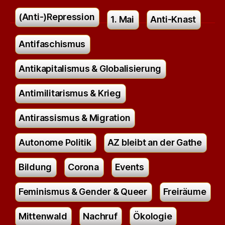
(Anti-)Repression
1. Mai
Anti-Knast
Antifaschismus
Antikapitalismus & Globalisierung
Antimilitarismus & Krieg
Antirassismus & Migration
Autonome Politik
AZ bleibt an der Gathe
Bildung
Corona
Events
Feminismus & Gender & Queer
Freiräume
Mittenwald
Nachruf
Ökologie