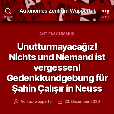
Autonomes Zentrum Wuppertal
Suchen
Menü
Kategorien
ANTIFASCHISMUS
Unutturmayacağız!
Nichts und Niemand ist
vergessen!
Gedenkkundgebung für
Şahin Çalışır in Neuss
Von
az-wuppertal
23. Dezember 2020
Beitragsautor
Veröffentlichungsdatum