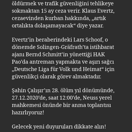
öldürmek ve trafik güvenliğini tehlikeye
sokmaktan 15 ay ceza verir. Klaus Evertz,
cezaevinden kurban hakkında, „artık
ortalıkta dolaşamayacak“ diye yazar.
Evertz’in beraberindeki Lars Schoof, o
dönemde Solingen-Gräfrath’ta istihbarat
ajanı Bernd Schmitt’in yönettiği HAK
Pao’da antreman yapmakta ve aşırı sağcı
„Deutsche Liga für Volk und Heimat“ için
güvenlikçi olarak görev almaktadır.
Şahin Çalışır’ın 28. ölüm yıl dönümünde,
27.12.2020’de, saat 12:00’de, Neuss yerel
mahkemesi önünde bir anma toplantısı
hazırlıyoruz!
Gelecek yeni duyuruları dikkate alın!