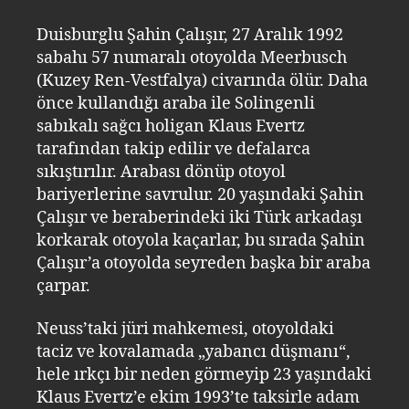
Duisburglu Şahin Çalışır, 27 Aralık 1992
sabahı 57 numaralı otoyolda Meerbusch
(Kuzey Ren-Vestfalya) civarında ölür. Daha
önce kullandığı araba ile Solingenli
sabıkalı sağcı holigan Klaus Evertz
tarafından takip edilir ve defalarca
sıkıştırılır. Arabası dönüp otoyol
bariyerlerine savrulur. 20 yaşındaki Şahin
Çalışır ve beraberindeki iki Türk arkadaşı
korkarak otoyola kaçarlar, bu sırada Şahin
Çalışır’a otoyolda seyreden başka bir araba
çarpar.
Neuss’taki jüri mahkemesi, otoyoldaki
taciz ve kovalamada „yabancı düşmanı“,
hele ırkçı bir neden görmeyip 23 yaşındaki
Klaus Evertz’e ekim 1993’te taksirle adam