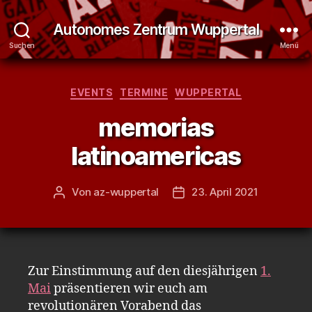
Autonomes Zentrum Wuppertal
Suchen
Menü
Kategorien
EVENTS
TERMINE
WUPPERTAL
memorias
latinoamericas
Von
az-wuppertal
23. April 2021
Beitragsautor
Veröffentlichungsdatum
Zur Einstimmung auf den diesjährigen
1.
Mai
präsentieren wir euch am
revolutionären Vorabend das