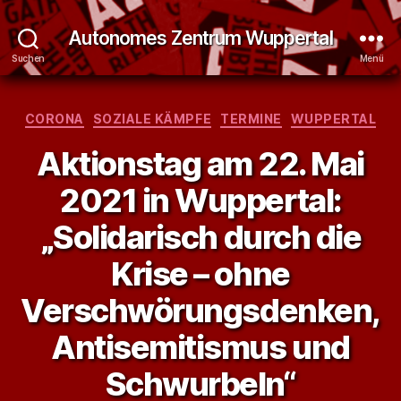
Autonomes Zentrum Wuppertal
Suchen
Menü
Kategorien
CORONA
SOZIALE KÄMPFE
TERMINE
WUPPERTAL
Aktionstag am 22. Mai
2021 in Wuppertal:
„Solidarisch durch die
Krise – ohne
Verschwörungsdenken,
Antisemitismus und
Schwurbeln“