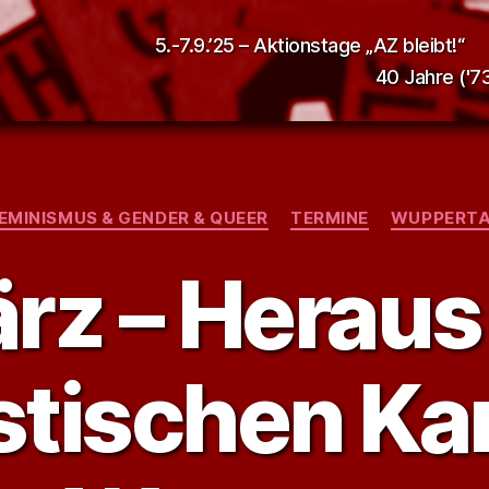
5.-7.9.’25 – Aktionstage „AZ bleibt!“
40 Jahre ('73
Kategorien
EMINISMUS & GENDER & QUEER
TERMINE
WUPPERT
rz – Herau
stischen K