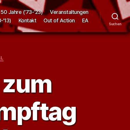
50 Jahre (’73-’23)
Veranstaltungen
-'13)
Kontakt
Out of Action
EA
Suchen
AL
s zum
ampftag