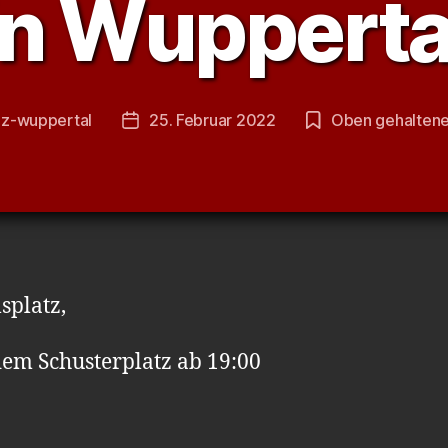
in Wupperta
az-wuppertal
25. Februar 2022
Oben gehaltene
sautor
Veröffentlichungsdatum
splatz,
dem Schusterplatz ab 19:00