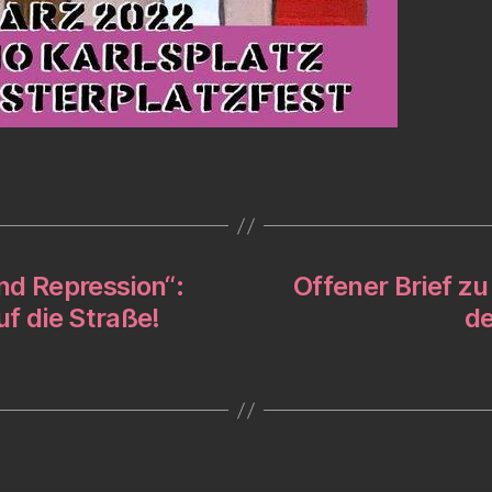
nd Repression“:
Offener Brief z
f die Straße!
de