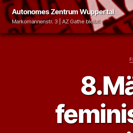
Autonomes Zentrum Wuppertal
Markomannenstr. 3 | AZ Gathe bleibt!
F
8.Mä
femini