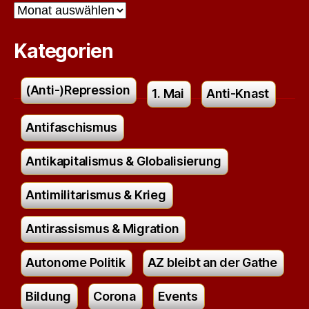
Archiv
Kategorien
(Anti-)Repression
1. Mai
Anti-Knast
Antifaschismus
Antikapitalismus & Globalisierung
Antimilitarismus & Krieg
Antirassismus & Migration
Autonome Politik
AZ bleibt an der Gathe
Bildung
Corona
Events