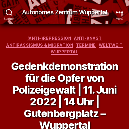
Autonomes Zentrum Wuppertal
Suchen
Menü
Kategorien
(ANTI-)REPRESSION
ANTI-KNAST
ANTIRASSISMUS & MIGRATION
TERMINE
WELTWEIT
WUPPERTAL
Gedenkdemonstration
für die Opfer von
Polizeigewalt | 11. Juni
2022 | 14 Uhr |
Gutenbergplatz –
Wuppertal