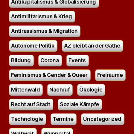
Antikapitalismus & Globalisierung
Antimilitarismus & Krieg
Antirassismus & Migration
Autonome Politik
AZ bleibt an der Gathe
Bildung
Corona
Events
Feminismus & Gender & Queer
Freiräume
Mittenwald
Nachruf
Ökologie
Recht auf Stadt
Soziale Kämpfe
Technologie
Termine
Uncategorized
Weltweit
Wuppertal