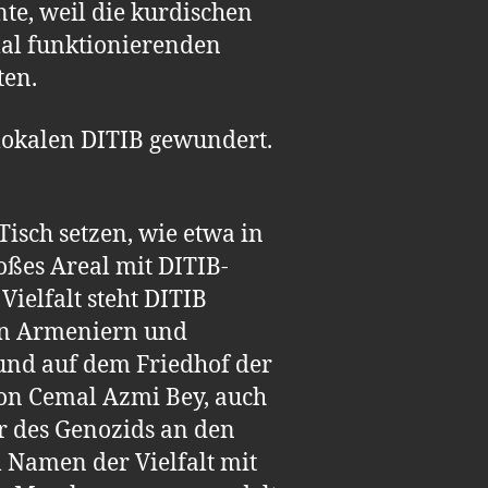
nte, weil die kurdischen
mal funktionierenden
ten.
lokalen DITIB gewundert.
isch setzen, wie etwa in
oßes Areal mit DITIB-
ielfalt steht DITIB
den Armeniern und
nd auf dem Friedhof der
von Cemal Azmi Bey, auch
or des Genozids an den
m Namen der Vielfalt mit