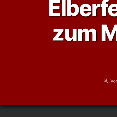
Elberf
zum M
Vo
Beitr