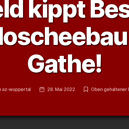
eld kippt Be
oscheebau 
Gathe!
n
az-wuppertal
28. Mai 2022
Oben gehaltener 
agsautor
Veröffentlichungsdatum