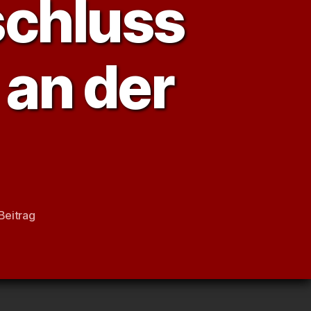
schluss
an der
Beitrag