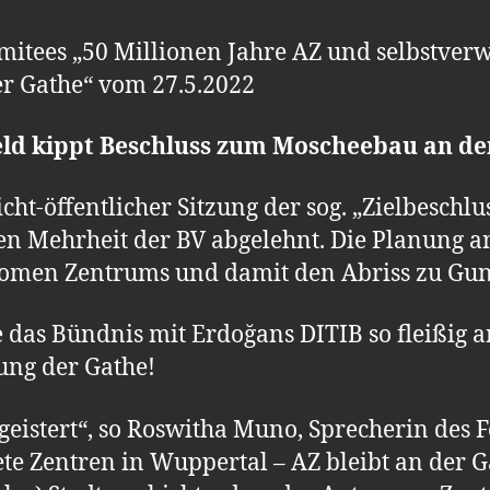
mitees „50 Millionen Jahre AZ und selbstverw
er Gathe“ vom 27.5.2022
eld kippt Beschluss zum Moscheebau an de
ht-öffentlicher Sitzung der sog. „Zielbeschl
en Mehrheit der BV abgelehnt. Die Planung a
omen Zentrums und damit den Abriss zu Gun
ie das Bündnis mit Erdoğans DITIB so fleißig an
ung der Gathe!
eistert“, so Roswitha Muno, Sprecherin des 
te Zentren in Wuppertal – AZ bleibt an der G