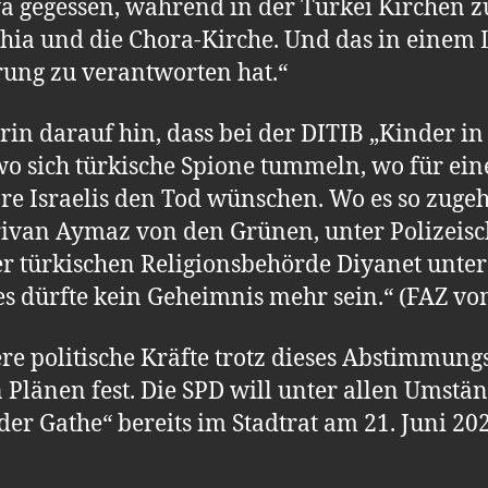
a gegessen, während in der Türkei Kirchen
hia und die Chora-Kirche. Und das in einem 
rung zu verantworten hat.“
lerin darauf hin, dass bei der DITIB „Kinder 
wo sich türkische Spione tummeln, wo für ei
e Israelis den Tod wünschen. Wo es so zugeht,
rivan Aymaz von den Grünen, unter Polizeisc
er türkischen Religionsbehörde Diyanet unter
es dürfte kein Geheimnis mehr sein.“ (FAZ vo
re politische Kräfte trotz dieses Abstimmung
n Plänen fest. Die SPD will unter allen Umstä
er Gathe“ bereits im Stadtrat am 21. Juni 20