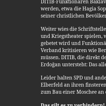
DITIB-Funktionären Baklav
werden, etwa die Hagia Sop
seiner christlichen Bevölke
Weiter wies die Schriftstel
und Kriegstheater spielen, 
gebetet wird und Funktionär
Verband kritisieren wie Be
müssen. DITIB, die direkt d
Erdoğan untersteht: Das all
Leider halten SPD und ande
Elberfeld an ihren finstere
zum Bau einer Moschee an d
Das gilt es zu verhindern!