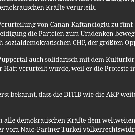
emokratischen Kräfte verurteilt.
e Verurteilung von Canan Kaftancioglu zu fün
eidigung die Parteien zum Umdenken bewegt. S
ch-sozialdemokratischen CHP, der größten Opp
n Wuppertal auch solidarisch mit dem Kulturf
r Haft verurteilt wurde, weil er die Proteste 
 erst bekannt, dass die DITIB wie die AKP wei
un alle demokratischen Kräfte dem weltweiten
er vom Nato-Partner Türkei völkerrechtswidr