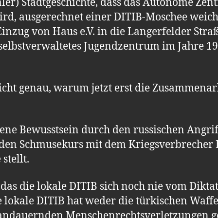
er) Stadtgeschichte, dass das Autonome Zen
wird, ausgerechnet einer DITIB-Moschee weiche
Einzug von Haus e.V. in die Langerfelder Stra
n selbstverwaltetes Jugendzentrum im Jahre 197
nicht genau, warum jetzt erst die Zusammenar
hsene Bewusstsein durch den russischen Angrif
ch den Schmusekurs mit dem Kriegsverbrecher
stellt.
auf, das die lokale DITIB sich noch nie vom Dik
e lokale DITIB hat weder die türkischen Waf
e andauernden Menschenrechtsverletzungen g