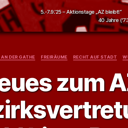
5.-7.9.’25 – Aktionstage „AZ bleibt!“
40 Jahre ('73
Kategorien
T AN DER GATHE
FREIRÄUME
RECHT AUF STADT
W
eues zum A
irksvertre