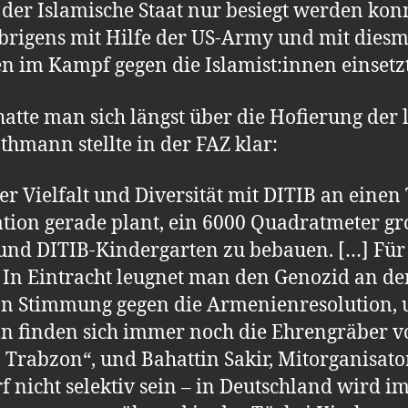
 der Islamische Staat nur besiegt werden kon
brigens mit Hilfe der US-Army und mit dies
n im Kampf gegen die Islamist:innen einsetz
tte man sich längst über die Hofierung der 
thmann stellte in der FAZ klar:
Vielfalt und Diversität mit DITIB an einen T
tion gerade plant, ein 6000 Quadratmeter gr
nd DITIB-Kindergarten zu bebauen. […] Für V
: In Eintracht leugnet man den Genozid an 
 Stimmung gegen die Armenienresolution, u
ln finden sich immer noch die Ehrengräber 
 Trabzon“, und Bahattin Sakir, Mitorganisat
rf nicht selektiv sein – in Deutschland wird i