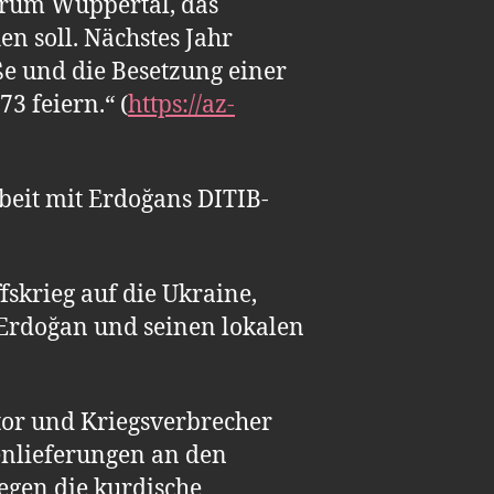
trum Wuppertal, das
n soll. Nächstes Jahr
ße und die Besetzung einer
3 feiern.“ (
https://az-
beit mit Erdoğans DITIB-
fskrieg auf die Ukraine,
 Erdoğan und seinen lokalen
tator und Kriegsverbrecher
fenlieferungen an den
egen die kurdische