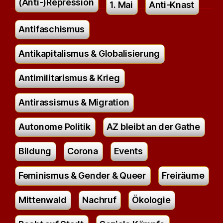
(Anti-)Repression
1. Mai
Anti-Knast
Antifaschismus
Antikapitalismus & Globalisierung
Antimilitarismus & Krieg
Antirassismus & Migration
Autonome Politik
AZ bleibt an der Gathe
Bildung
Corona
Events
Feminismus & Gender & Queer
Freiräume
Mittenwald
Nachruf
Ökologie